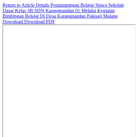
Return to Article Details
Pendampingan Belajar Siswa Sekolah
Dasar Kelas 3B SDN Karangpandan 01 Melalui Kegiatan
Bimbingan Belajar Di Desa Karangpandan Pakisaji Malang
Download
Download PDF