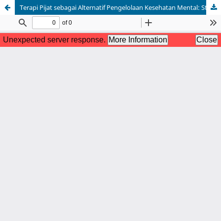
Terapi Pijat sebagai Alternatif Pengelolaan Kesehatan Mental: Studi Kasus pada Mahasiswa STOK Bina Guna Tahun 2024