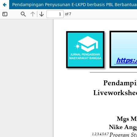
Pendampingan Penyusunan E-LKPD berbasis PBL Berbantuan