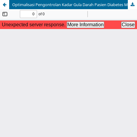
Optimalisasi Pengontrolan Kadar Gula Darah Pasien Diabetes Mellitus Melalui Aktifitas Fisik Berjalan Kaki (Walking Exercise)