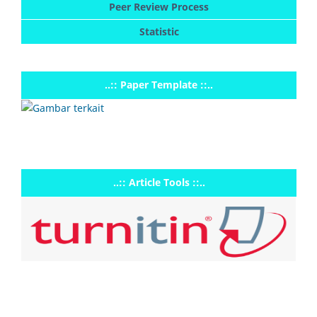
Peer Review Process
Statistic
..:: Paper Template ::..
..:: Article Tools ::..