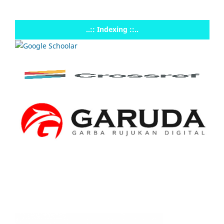
..:: Indexing ::..