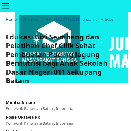
Home
/
Archives
/
Vol. 3 No. 11 (2026): Januari
/
Articles
Edukasi Gizi Seimbang dan
Pelatihan Chef Cilik Sehat
Pembuatan Puding Jagung
Bernutrisi bagi Anak Sekolah
Dasar Negeri 011 Sekupang
Batam
Miratia Afriani
Politeknik Pariwisata Batam, Indonesia
Rosie Oktavia PR
Politeknik Pariwisata Batam, Indonesia