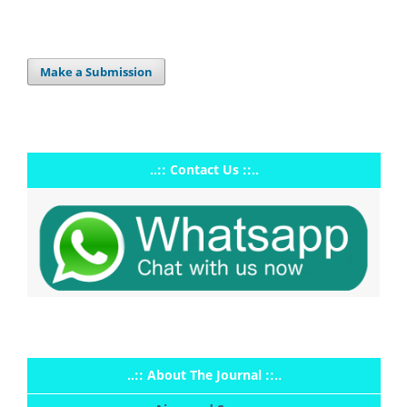
Make a Submission
..:: Contact Us ::..
..:: About The Journal ::..