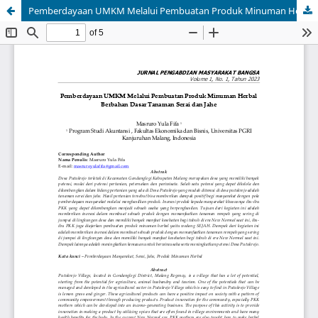
Pemberdayaan UMKM Melalui Pembuatan Produk Minuman Herbal Berbahan Dasar Tanaman Serai dan Jahe