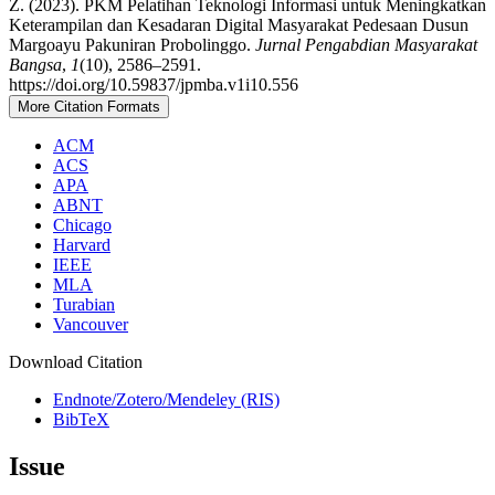
Z. (2023). PKM Pelatihan Teknologi Informasi untuk Meningkatkan
Keterampilan dan Kesadaran Digital Masyarakat Pedesaan Dusun
Margoayu Pakuniran Probolinggo.
Jurnal Pengabdian Masyarakat
Bangsa
,
1
(10), 2586–2591.
https://doi.org/10.59837/jpmba.v1i10.556
More Citation Formats
ACM
ACS
APA
ABNT
Chicago
Harvard
IEEE
MLA
Turabian
Vancouver
Download Citation
Endnote/Zotero/Mendeley (RIS)
BibTeX
Issue