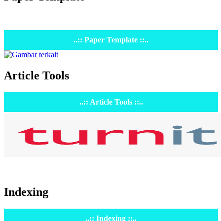
..:: Paper Template ::..
Article Tools
..:: Article Tools ::..
Indexing
..:: Indexing ::..