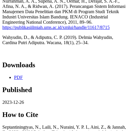
Nurrahman, A. A., Supena, A. N., Oemar, H., Derajat, S. A.-F.,
Afina, N. A., & Ridwan, A. (2017). Perancangan Sistem Informasi
Manajemen Data Penelitian dan PKM di Program Studi Teknik
Industri Universitas Islam Bandung. IENACO (Industrial
Engineering National Conference), 2011, 89–96.
https://publikasiilmiah.ums.ac.id/xmlui/handle/11617/8715
Wahyudin, D., & Adiputra, C. P. (2019). Delmia Wahyudin,
Cardina Putri Adiputra. Wacana, 18(1), 25–34.
Downloads
PDF
Published
2023-12-26
How to Cite
Septantiningtyas, N., Laili, N., Nuraini, Y. P. I., Aini, Z., & Jannah,