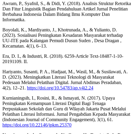
Awram, P., Syafnil, S., & Didi, Y. (2018). Analisis Struktur Retorika
Dan Fitur Linguistik Bagian Pendahuluan Artikel Jurnal Penelitian
Berbahasa Indonesia Dalam Bidang Ilmu Komputer Dan
Informatika.
Boyolali, K., Mardiyanto, J., Khotrunada, A., & Yulianto, D.
(2023). Sosialisasi Peningkatan Kesadaran Masyarakat terhadap
UU-ITE pada Kalangan Pemudi Dusun Suden , Desa Dragan ,
Kecamatan. 4(1), 6–13.
Era, D. I., & Industri, R. (2018). 6259-Article Text-18487-1-10-
20191109. II.
Hariyanto, Susanti, P. A., Hadjaat, M., Wasil, M., & Susilawati, A.
D. (2023). Meningkatkan Literasi Teknologi di Masyarakat
Pedesaan Melalui Pelatihan Digital. Jurnal Abdimas Peradaban,
4(2), 12–21.
https://doi.org/10.54783/ap.v4i2.24
Kurnianingsih, I., Rosini, R., & Ismayati, N. (2017). Upaya
Peningkatan Kemampuan Literasi Digital Bagi Tenaga
Perpustakaan Sekolah dan Guru di Wilayah Jakarta Pusat Melalui
Pelatihan Literasi Informasi. Jurnal Pengabdian Kepada Masyarakat
(Indonesian Journal of Community Engagement), 3(1), 61.
https://doi.org/10.22146/jpkm.25370