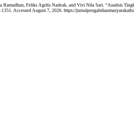
zka Ramadhan, Feliks Agrifa Nadeak, and Vivi Nila Sari. “Analisis T
8–1351. Accessed August 7, 2026. https://jurnalpengabdianmasyarakatb