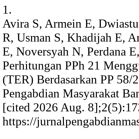
1.
Avira S, Armein E, Dwiast
R, Usman S, Khadijah E, Ar
E, Noversyah N, Perdana E, 
Perhitungan PPh 21 Menggun
(TER) Berdasarkan PP 58/2
Pengabdian Masyarakat Bang
[cited 2026 Aug. 8];2(5):17
https://jurnalpengabdianma