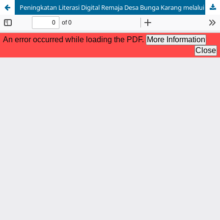
Peningkatan Literasi Digital Remaja Desa Bunga Karang melalui Pelatihan Penggunaan Smartphone untuk Pembelajaran Daring