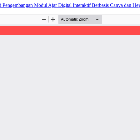
alui Pengembangan Modul Ajar Digital Interaktif Berbasis Canva dan H