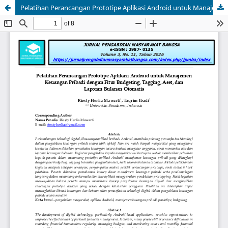
Pelatihan Perancangan Prototipe Aplikasi Android untuk Manajemen Keuangan Pribadi dengan Fitur Budgeting, Tagging, Aset, dan Laporan Bulanan Otomatis