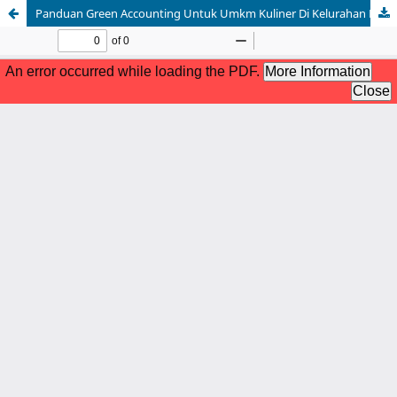
Panduan Green Accounting Untuk Umkm Kuliner Di Kelurahan Duku Palembang: Kegiatan Penyuluhan Dalam Rangka Pengabdian Kepada Masyarakat