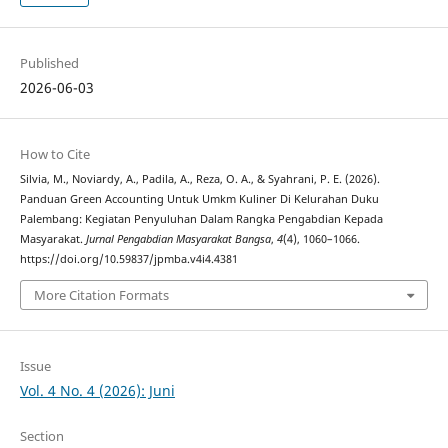
Published
2026-06-03
How to Cite
Silvia, M., Noviardy, A., Padila, A., Reza, O. A., & Syahrani, P. E. (2026).
Panduan Green Accounting Untuk Umkm Kuliner Di Kelurahan Duku
Palembang: Kegiatan Penyuluhan Dalam Rangka Pengabdian Kepada
Masyarakat.
Jurnal Pengabdian Masyarakat Bangsa
,
4
(4), 1060–1066.
https://doi.org/10.59837/jpmba.v4i4.4381
More Citation Formats
Issue
Vol. 4 No. 4 (2026): Juni
Section