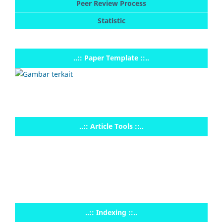
Peer Review Process
Statistic
..:: Paper Template ::..
..:: Article Tools ::..
..:: Indexing ::..