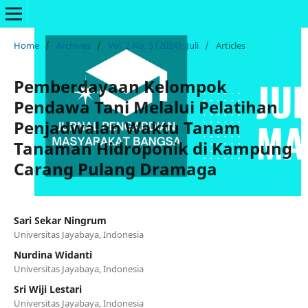
Home
/
Archives
/
Vol. 2 No. 5 (2024): Juli
/
Articles
Pemberdayaan Kelompok
Pendawa Tani Melalui Pelatihan
Penjadwalan Waktu Tanam
Tanaman Hidroponik di Kampung
Carang Pulang Dramaga
Sari Sekar Ningrum
Universitas Jayabaya, Indonesia
Nurdina Widanti
Universitas Jayabaya, Indonesia
Sri Wiji Lestari
Universitas Jayabaya, Indonesia