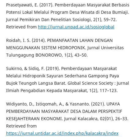
Prasetyawati, E. (2017). Pemberdayaan Masyarakat Berbasis
Potensi Lokal Melalui Program Desa Wisata di Desa Bumiaji.
Jurnal Pemikiran Dan Penelitian Sosiologi, 2(1), 59–72.
Retrieved from
http://jurnal.unpad.ac.id/sosioglobal
Roidah, I. S. (2014). PEMANFAATAN LAHAN DENGAN
MENGGUNAKAN SISTEM HIDROPONIK. Jurnal Universitas
Tulungagung BONOROWO, 1(2), 43–50.
Sukirno, & Sidiq, F. (2019). Pemberdayaan Masyarakat
Melalui Hidroponik Sayuran Sederhana Gampong Paya
Bujok Teungoh Langsa Barat. Global Science Society : Jurnal
Ilmiah Pengabdian Kepada Masyarakat, 1(2), 117–123.
Widiyanto, D., Istiqomah, A., & Yasnanto. (2021). UPAYA
PEMBERDAYAAN MASYARAKAT DESA DALAM PERSPEKTIF
KESEJAHTERAAN EKONOMI. Jurnal Kalacakra, 02(01), 26–33.
Retrieved from
https://jurnal.untidar.ac.id/index.php/kalacakra/index