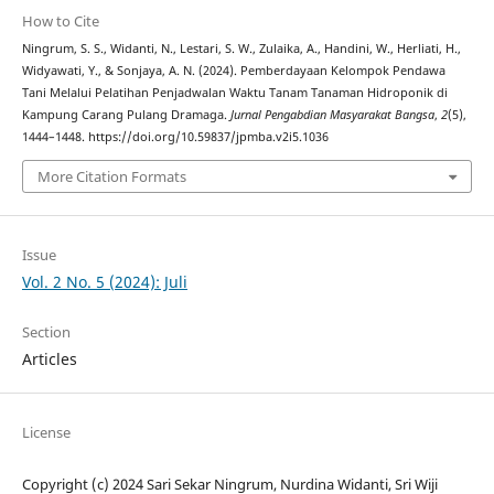
How to Cite
Ningrum, S. S., Widanti, N., Lestari, S. W., Zulaika, A., Handini, W., Herliati, H.,
Widyawati, Y., & Sonjaya, A. N. (2024). Pemberdayaan Kelompok Pendawa
Tani Melalui Pelatihan Penjadwalan Waktu Tanam Tanaman Hidroponik di
Kampung Carang Pulang Dramaga.
Jurnal Pengabdian Masyarakat Bangsa
,
2
(5),
1444–1448. https://doi.org/10.59837/jpmba.v2i5.1036
More Citation Formats
Issue
Vol. 2 No. 5 (2024): Juli
Section
Articles
License
Copyright (c) 2024 Sari Sekar Ningrum, Nurdina Widanti, Sri Wiji