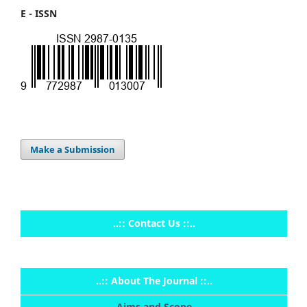
E - ISSN
Make a Submission
..:: Contact Us ::..
..:: About The Journal ::..
Aims and Scope