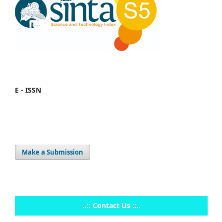
E - ISSN
Make a Submission
..:: Contact Us ::..