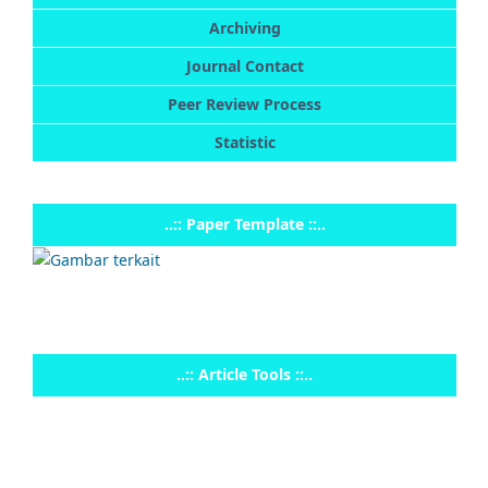
Archiving
Journal Contact
Peer Review Process
Statistic
..:: Paper Template ::..
..:: Article Tools ::..