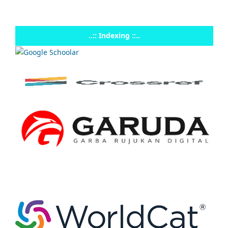
..:: Indexing ::..