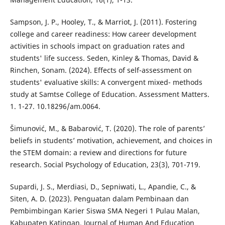
Sampson, J. P., Hooley, T., & Marriot, J. (2011). Fostering
college and career readiness: How career development
activities in schools impact on graduation rates and
students' life success. Seden, Kinley & Thomas, David &
Rinchen, Sonam. (2024). Effects of self-assessment on
students' evaluative skills: A convergent mixed- methods
study at Samtse College of Education. Assessment Matters.
1. 1-27. 10.18296/am.0064.
Šimunović, M., & Babarović, T. (2020). The role of parents’
beliefs in students’ motivation, achievement, and choices in
the STEM domain: a review and directions for future
research. Social Psychology of Education, 23(3), 701-719.
Supardi, J. S., Merdiasi, D., Sepniwati, L., Apandie, C., &
Siten, A. D. (2023). Penguatan dalam Pembinaan dan
Pembimbingan Karier Siswa SMA Negeri 1 Pulau Malan,
Kabupaten Katingan. Journal of Human And Education