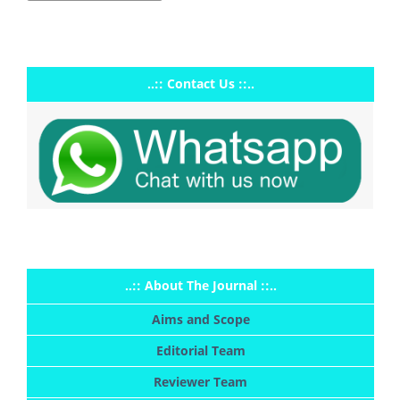
..:: Contact Us ::..
..:: About The Journal ::..
Aims and Scope
Editorial Team
Reviewer Team