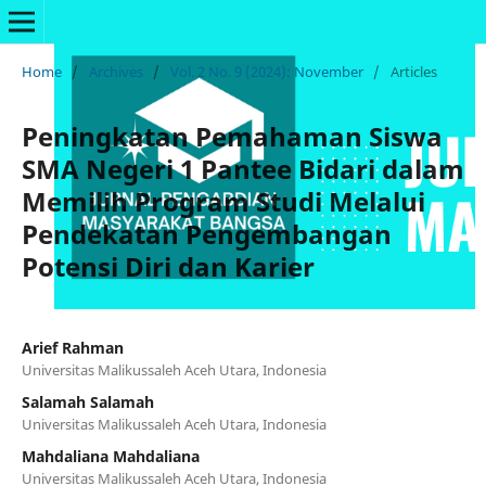
Home
/
Archives
/
Vol. 2 No. 9 (2024): November
/
Articles
Peningkatan Pemahaman Siswa
SMA Negeri 1 Pantee Bidari dalam
Memilih Program Studi Melalui
Pendekatan Pengembangan
Potensi Diri dan Karier
Arief Rahman
Universitas Malikussaleh Aceh Utara, Indonesia
Salamah Salamah
Universitas Malikussaleh Aceh Utara, Indonesia
Mahdaliana Mahdaliana
Universitas Malikussaleh Aceh Utara, Indonesia