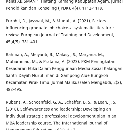
Kelas XII SMAN 1 Tilatang Kamang Kabupaten Agam. Jurnal
Pendidikan dan Konseling (JPDK), 4(4), 1112-1119.
Purohit, D., Jayswal, M., & Muduli, A. (2021). Factors
influencing graduate job choice–a systematic literature
review. European Journal of Training and Development,
45(4/5), 381-401.
Rahman, A., Meiyanti, R., Malasyi, S., Maryana, M.,
Muhammad, M., & Pratama, A. (2023). PKM Peningkatan
Kesadaran Etika Dalam Penggunaan Media Sosial Kalangan
Santri Dayah Nurul Iman di Gampong Alue Bungkoh
Kecamatan Pirak Timu. Jurnal Malikussaleh Mengabdi, 2(2),
488-495.
Rubens, A., Schoenfeld, G. A., Schaffer, B. S., & Leah, J. S.
(2018). Self-awareness and leadership: Developing an
individual strategic professional development plan in an
MBA leadership course. The International Journal of
Management Education, 16(1), 1-13.