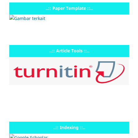
..:: Paper Template ::..
..:: Article Tools ::..
..:: Indexing ::..