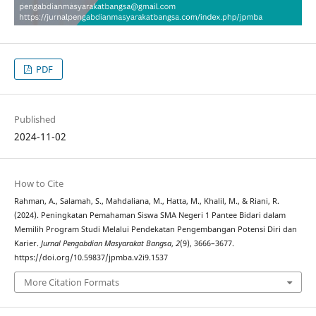
PDF
Published
2024-11-02
How to Cite
Rahman, A., Salamah, S., Mahdaliana, M., Hatta, M., Khalil, M., & Riani, R.
(2024). Peningkatan Pemahaman Siswa SMA Negeri 1 Pantee Bidari dalam
Memilih Program Studi Melalui Pendekatan Pengembangan Potensi Diri dan
Karier.
Jurnal Pengabdian Masyarakat Bangsa
,
2
(9), 3666–3677.
https://doi.org/10.59837/jpmba.v2i9.1537
More Citation Formats