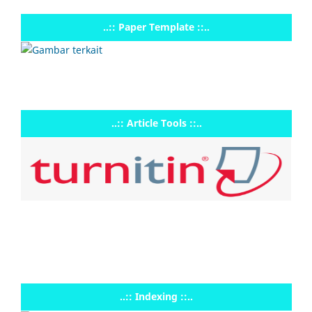
..:: Paper Template ::..
..:: Article Tools ::..
..:: Indexing ::..