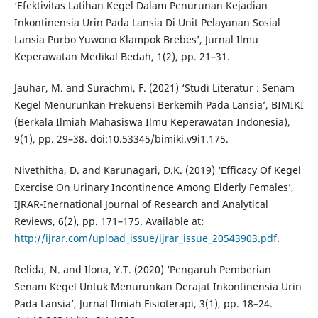
‘Efektivitas Latihan Kegel Dalam Penurunan Kejadian
Inkontinensia Urin Pada Lansia Di Unit Pelayanan Sosial
Lansia Purbo Yuwono Klampok Brebes’, Jurnal Ilmu
Keperawatan Medikal Bedah, 1(2), pp. 21–31.
Jauhar, M. and Surachmi, F. (2021) ‘Studi Literatur : Senam
Kegel Menurunkan Frekuensi Berkemih Pada Lansia’, BIMIKI
(Berkala Ilmiah Mahasiswa Ilmu Keperawatan Indonesia),
9(1), pp. 29–38. doi:10.53345/bimiki.v9i1.175.
Nivethitha, D. and Karunagari, D.K. (2019) ‘Efficacy Of Kegel
Exercise On Urinary Incontinence Among Elderly Females’,
IJRAR-Inernational Journal of Research and Analytical
Reviews, 6(2), pp. 171–175. Available at:
http://ijrar.com/upload_issue/ijrar_issue_20543903.pdf
.
Relida, N. and Ilona, Y.T. (2020) ‘Pengaruh Pemberian
Senam Kegel Untuk Menurunkan Derajat Inkontinensia Urin
Pada Lansia’, Jurnal Ilmiah Fisioterapi, 3(1), pp. 18–24.