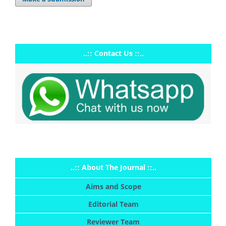
..:: Contact Us ::..
..:: About The Journal ::..
Aims and Scope
Editorial Team
Reviewer Team