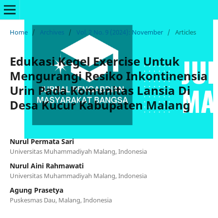
Home
/
Archives
/
Vol. 2 No. 9 (2024): November
/
Articles
Edukasi Kegel Exercise Untuk
Mengurangi Resiko Inkontinensia
Urin Pada Komunitas Lansia Di
Desa Kucur Kabupaten Malang
Nurul Permata Sari
Universitas Muhammadiyah Malang, Indonesia
Nurul Aini Rahmawati
Universitas Muhammadiyah Malang, Indonesia
Agung Prasetya
Puskesmas Dau, Malang, Indonesia