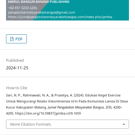
PDF
Published
2024-11-25
How to Cite
Sari, N. P., Rahmawati, N. A., & Prasetya, A. (2024). Edukasi Kegel Exercise
Untuk Mengurangi Resiko Inkontinensia Urin Pada Komunitas Lansia Di Desa
Kucur Kabupaten Malang.
Jurnal Pengabdian Masyarakat Bangsa
,
2
(9), 4200–
4205. https://doi.org/10.59837/jpmba.v2i9.1659
More Citation Formats