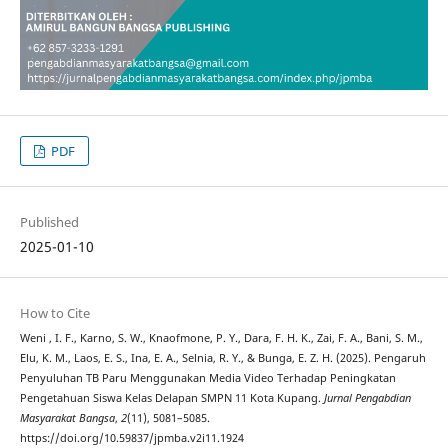
PDF
Published
2025-01-10
How to Cite
Weni , I. F., Karno, S. W., Knaofmone, P. Y., Dara, F. H. K., Zai, F. A., Bani, S. M.,
Elu, K. M., Laos, E. S., Ina, E. A., Selnia, R. Y., & Bunga, E. Z. H. (2025). Pengaruh
Penyuluhan TB Paru Menggunakan Media Video Terhadap Peningkatan
Pengetahuan Siswa Kelas Delapan SMPN 11 Kota Kupang.
Jurnal Pengabdian
Masyarakat Bangsa
,
2
(11), 5081–5085.
https://doi.org/10.59837/jpmba.v2i11.1924