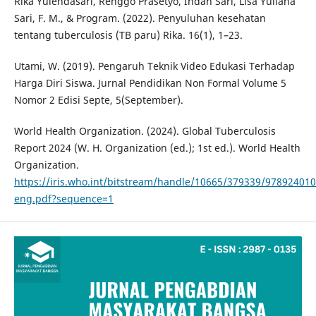
Rika Yulendasari, Renggo Prasetyo, Indah Sari, Lisa Yuliana
Sari, F. M., & Program. (2022). Penyuluhan kesehatan
tentang tuberculosis (TB paru) Rika. 16(1), 1–23.
Utami, W. (2019). Pengaruh Teknik Video Edukasi Terhadap
Harga Diri Siswa. Jurnal Pendidikan Non Formal Volume 5
Nomor 2 Edisi Septe, 5(September).
World Health Organization. (2024). Global Tuberculosis
Report 2024 (W. H. Organization (ed.); 1st ed.). World Health
Organization.
https://iris.who.int/bitstream/handle/10665/379339/97892401
eng.pdf?sequence=1