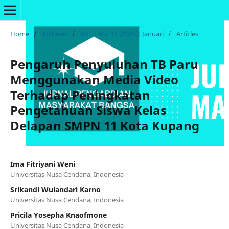
Home
/
Archives
/
Vol. 2 No. 11 (2025): Januari
/
Articles
Pengaruh Penyuluhan TB Paru
Menggunakan Media Video
Terhadap Peningkatan
Pengetahuan Siswa Kelas
Delapan SMPN 11 Kota Kupang
Ima Fitriyani Weni
Universitas Nusa Cendana, Indonesia
Srikandi Wulandari Karno
Universitas Nusa Cendana, Indonesia
Pricila Yosepha Knaofmone
Universitas Nusa Cendana, Indonesia