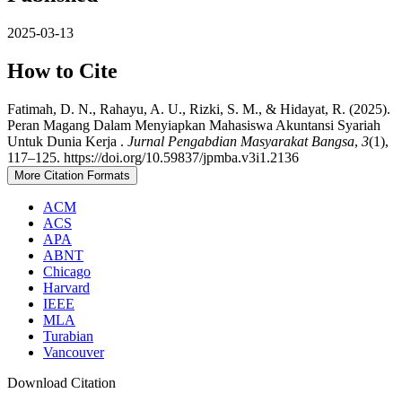
2025-03-13
How to Cite
Fatimah, D. N., Rahayu, A. U., Rizki, S. M., & Hidayat, R. (2025).
Peran Magang Dalam Menyiapkan Mahasiswa Akuntansi Syariah
Untuk Dunia Kerja .
Jurnal Pengabdian Masyarakat Bangsa
,
3
(1),
117–125. https://doi.org/10.59837/jpmba.v3i1.2136
More Citation Formats
ACM
ACS
APA
ABNT
Chicago
Harvard
IEEE
MLA
Turabian
Vancouver
Download Citation