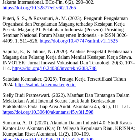
Jakarta Internasional. ECo-Fin, 6(2), 290–302.
https://doi.org/10.32877/ef.v6i2.1265
Puteri, S. S., & Rozamuri, A. M. (2023). Pengaruh Pengalaman
Organisasi dan Pengalaman Magang terhadap Kesiapan Kerja
Peserta Magang PT Pelabuhan Indonesia (Persero). Prosiding
Seminar Nasional Forum Manajemen Indonesia - e-ISSN 3026-
4499, 1, 511–526.
https://doi.org/10.47747/snfmi.v1i.1525
Saputra, E., & Jalinus, N. (2020). Analisis Perspektif Pelaksanaan
Magang dan Peluang Kerja dalam Menilai Kesiapan Kerja Siswa.
INVOTEK: Jurnal Inovasi Vokasional Dan Teknologi, 20(3), 107–
114.
https://doi.org/10.24036/invotek.v20i3.748
Satudata Kemnaker. (2025). Tenaga Kerja Tersertifikasi Tahun
2024.
https://satudata.kemnaker.go.id
Sielly Budi Prameswari. (2022). Manfaat Dan Tantangan Dalam
Melakukan Audit Internal Secara Jarak Jauh Berdasarkan
Praktikalitas Pada Tiap Area Audit. Akuntansi 45, 3(1), 111–121.
https://doi.org/10.30640/akuntansi45.v3i1.598
Sumarna, A. D. (2020). Akuntan Dalam Industri 4.0: Studi Kasus
Kantor Jasa Akuntan (Kja) Di Wilayah Kepulauan Riau. KRISNA:
Kumpulan Riset Akuntansi, 11(2), 100–109.
https://doi.org/10.22225/kr.11.2.1255.100-109