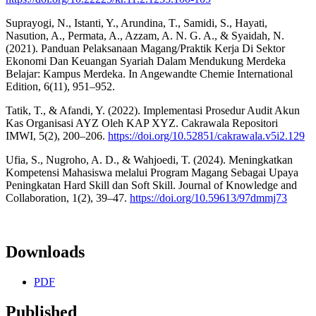
Suprayogi, N., Istanti, Y., Arundina, T., Samidi, S., Hayati,
Nasution, A., Permata, A., Azzam, A. N. G. A., & Syaidah, N.
(2021). Panduan Pelaksanaan Magang/Praktik Kerja Di Sektor
Ekonomi Dan Keuangan Syariah Dalam Mendukung Merdeka
Belajar: Kampus Merdeka. In Angewandte Chemie International
Edition, 6(11), 951–952.
Tatik, T., & Afandi, Y. (2022). Implementasi Prosedur Audit Akun
Kas Organisasi AYZ Oleh KAP XYZ. Cakrawala Repositori
IMWI, 5(2), 200–206.
https://doi.org/10.52851/cakrawala.v5i2.129
Ufia, S., Nugroho, A. D., & Wahjoedi, T. (2024). Meningkatkan
Kompetensi Mahasiswa melalui Program Magang Sebagai Upaya
Peningkatan Hard Skill dan Soft Skill. Journal of Knowledge and
Collaboration, 1(2), 39–47.
https://doi.org/10.59613/97dmmj73
Downloads
PDF
Published