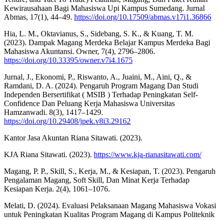
Kewirausahaan Bagi Mahasiswa Upi Kampus Sumedang. Jurnal
Abmas, 17(1), 44–49.
https://doi.org/10.17509/abmas.v17i1.36866
Hia, L. M., Oktavianus, S., Sidebang, S. K., & Kuang, T. M.
(2023). Dampak Magang Merdeka Belajar Kampus Merdeka Bagi
Mahasiswa Akuntansi. Owner, 7(4), 2796–2806.
https://doi.org/10.33395/owner.v7i4.1675
Jurnal, J., Ekonomi, P., Riswanto, A., Juaini, M., Aini, Q., &
Ramdani, D. A. (2024). Pengaruh Program Magang Dan Studi
Independen Bersertifikat ( MSIB ) Terhadap Peningkatan Self-
Confidence Dan Peluang Kerja Mahasiswa Universitas
Hamzanwadi. 8(3), 1417–1429.
https://doi.org/10.29408/jpek.v8i3.29162
Kantor Jasa Akuntan Riana Sitawati. (2023).
KJA Riana Sitawati. (2023).
https://www.kja-rianasitawati.com/
Magang, P. P., Skill, S., Kerja, M., & Kesiapan, T. (2023). Pengaruh
Pengalaman Magang, Soft Skill, Dan Minat Kerja Terhadap
Kesiapan Kerja. 2(4), 1061–1076.
Melati, D. (2024). Evaluasi Pelaksanaan Magang Mahasiswa Vokasi
untuk Peningkatan Kualitas Program Magang di Kampus Politeknik