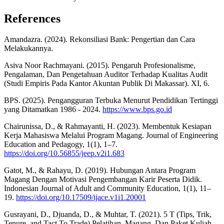
References
Amandazra. (2024). Rekonsiliasi Bank: Pengertian dan Cara
Melakukannya.
Asiva Noor Rachmayani. (2015). Pengaruh Profesionalisme,
Pengalaman, Dan Pengetahuan Auditor Terhadap Kualitas Audit
(Studi Empiris Pada Kantor Akuntan Publik Di Makassar). XI, 6.
BPS. (2025). Pengangguran Terbuka Menurut Pendidikan Tertinggi
yang Ditamatkan 1986 - 2024.
https://www.bps.go.id
Chairunissa, D., & Rahmayanti, H. (2023). Membentuk Kesiapan
Kerja Mahasiswa Melalui Program Magang. Journal of Engineering
Education and Pedagogy, 1(1), 1–7.
https://doi.org/10.56855/jeep.v2i1.683
Gatot, M., & Rahayu, D. (2019). Hubungan Antara Program
Magang Dengan Motivasi Pengembangan Karir Peserta Didik.
Indonesian Journal of Adult and Community Education, 1(1), 11–
19.
https://doi.org/10.17509/ijace.v1i1.20001
Gusrayani, D., Djuanda, D., & Muhtar, T. (2021). 5 T (Tips, Trik,
Tenure, and Tact To Trade) Pelatihan, Magang, Dan Paket Kuliah