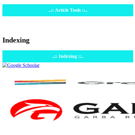
..:: Article Tools ::..
Indexing
..:: Indexing ::..