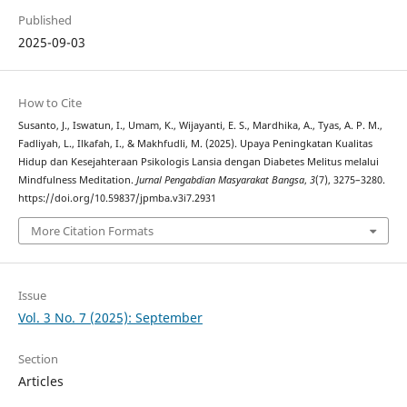
Published
2025-09-03
How to Cite
Susanto, J., Iswatun, I., Umam, K., Wijayanti, E. S., Mardhika, A., Tyas, A. P. M.,
Fadliyah, L., Ilkafah, I., & Makhfudli, M. (2025). Upaya Peningkatan Kualitas
Hidup dan Kesejahteraan Psikologis Lansia dengan Diabetes Melitus melalui
Mindfulness Meditation.
Jurnal Pengabdian Masyarakat Bangsa
,
3
(7), 3275–3280.
https://doi.org/10.59837/jpmba.v3i7.2931
More Citation Formats
Issue
Vol. 3 No. 7 (2025): September
Section
Articles