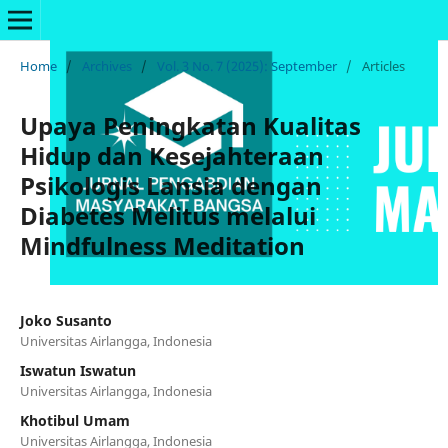
Home
/
Archives
/
Vol. 3 No. 7 (2025): September
/
Articles
Upaya Peningkatan Kualitas
Hidup dan Kesejahteraan
Psikologis Lansia dengan
Diabetes Melitus melalui
Mindfulness Meditation
Joko Susanto
Universitas Airlangga, Indonesia
Iswatun Iswatun
Universitas Airlangga, Indonesia
Khotibul Umam
Universitas Airlangga, Indonesia