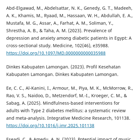
Abd-Elgawad, M., Abdelsattar, N. K., Genedy, G. T., Madeeh,
A. K., Khamis, M., Ryaad, M., Hassaan, W. H., Abdullah, E. A.,
Mustafa, M. G., Assar, A., Farhat, A. M., Soliman, Y.,
Shrestha, A. B., & Taha, A. M. (2023). Prevalence of
depression and anxiety among diabetic patients in Egypt: A
cross-sectional study. Medicine, 102(46), e35988.
https://doi.org/10.1097/MD.0000000000035988
Dinkes Kabupaten Lamongan. (2023). Profil Kesehatan
Kabupaten Lamongan. Dinkes Kabupaten Lamongan.
Ee, C. C., Al-Kanini, I., Armour, M., Piya, M. K., McMorrow, R.,
Rao, V. S., Naidoo, D., Metzendorf, M.-I., Kroeger, C. M., &
Sabag, A. (2025). Mindfulness-based interventions for
adults with Type 2 diabetes mellitus: a systematic review
and meta-analysis. Integrative Medicine Research, 101138.
https://doi.org/10.1016/j.imr.2025.101138
Eseadi, C., & Amedu, A. N. (2023). Potential impact of music