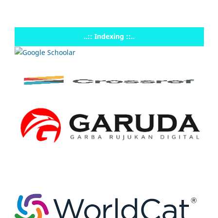
..:: Indexing ::..