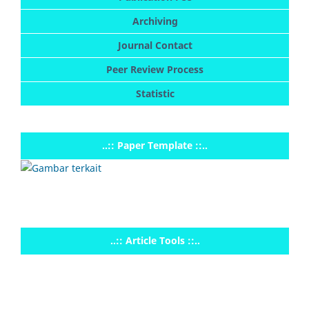
Archiving
Journal Contact
Peer Review Process
Statistic
..:: Paper Template ::..
..:: Article Tools ::..