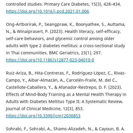
controlled studies. Primary Care Diabetes, 15(3), 428–434.
https://doi.org/10.1016/j.pcd.2021.01.006
Ong-Artborirak, P., Seangpraw, K., Boonyathee, S., Auttama,
N., & Winaiprasert, P. (2023). Health literacy, self-efficacy,
self-care behaviors, and glycemic control among older
adults with type 2 diabetes mellitus: a cross-sectional study
in Thai communities. BMC Geriatrics, 23(1), 297.
https://doi.org/10.1186/s12877-023-04010-0
Ruiz-Ariza, B., Hita-Contreras, F., Rodríguez-López, C., Rivas-
Campo, Y., Aibar-Almazán, A., Carcelén-Fraile, M. del C.,
Castellote-Caballero, Y., & Afanador-Restrepo, D. F. (2023).
Effects of Mind-Body Training as a Mental Health Therapy in
Adults with Diabetes Mellitus Type II: A Systematic Review.
Journal of Clinical Medicine, 12(3), 853.
https://doi.org/10.3390/jcm12030853
Sohrabi, F., Sohrabi, A., Shams-Alizadeh, N., & Cayoun, B. A.