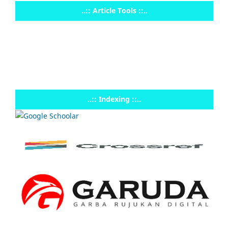
..:: Article Tools ::..
..:: Indexing ::..