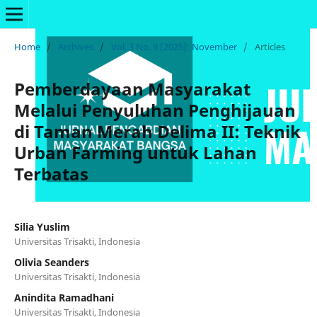
Home
/
Archives
/
Vol. 3 No. 9 (2025): November
/
Articles
Pemberdayaan Masyarakat
Melalui Penyuluhan Penghijauan
di Taman Merah Delima II: Teknik
Urban Farming untuk Lahan
Terbatas
Silia Yuslim
Universitas Trisakti, Indonesia
Olivia Seanders
Universitas Trisakti, Indonesia
Anindita Ramadhani
Universitas Trisakti, Indonesia