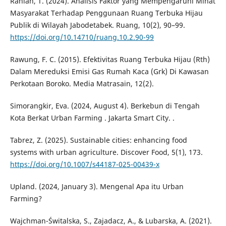
Raniah, T. (2024). Analisis Faktor yang Mempengaruhi Minat
Masyarakat Terhadap Penggunaan Ruang Terbuka Hijau
Publik di Wilayah Jabodetabek. Ruang, 10(2), 90–99.
https://doi.org/10.14710/ruang.10.2.90-99
Rawung, F. C. (2015). Efektivitas Ruang Terbuka Hijau (Rth)
Dalam Mereduksi Emisi Gas Rumah Kaca (Grk) Di Kawasan
Perkotaan Boroko. Media Matrasain, 12(2).
Simorangkir, Eva. (2024, August 4). Berkebun di Tengah
Kota Berkat Urban Farming . Jakarta Smart City. .
Tabrez, Z. (2025). Sustainable cities: enhancing food
systems with urban agriculture. Discover Food, 5(1), 173.
https://doi.org/10.1007/s44187-025-00439-x
Upland. (2024, January 3). Mengenal Apa itu Urban
Farming?
Wajchman-Świtalska, S., Zajadacz, A., & Lubarska, A. (2021).