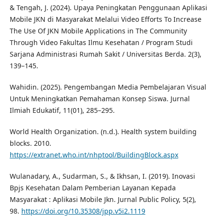
& Tengah, J. (2024). Upaya Peningkatan Penggunaan Aplikasi
Mobile JKN di Masyarakat Melalui Video Efforts To Increase
The Use Of JKN Mobile Applications in The Community
Through Video Fakultas Ilmu Kesehatan / Program Studi
Sarjana Administrasi Rumah Sakit / Universitas Berda. 2(3),
139–145.
Wahidin. (2025). Pengembangan Media Pembelajaran Visual
Untuk Meningkatkan Pemahaman Konsep Siswa. Jurnal
Ilmiah Edukatif, 11(01), 285–295.
World Health Organization. (n.d.). Health system building
blocks. 2010.
https://extranet.who.int/nhptool/BuildingBlock.aspx
Wulanadary, A., Sudarman, S., & Ikhsan, I. (2019). Inovasi
Bpjs Kesehatan Dalam Pemberian Layanan Kepada
Masyarakat : Aplikasi Mobile Jkn. Jurnal Public Policy, 5(2),
98.
https://doi.org/10.35308/jpp.v5i2.1119