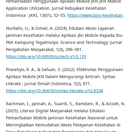
Pemanfaatan Penggunaan Aplikasi Mobile JKN JKN Mobile
Application Utilization. Jurnal Kebijakan Kesehatan
Indonesia : JKKI, 13(01), 52–55.
https://www.bpjs-kesehatan
.
Nurkalis, U., & Ismail, A. (2024). Edukasi Akses Layanan
Jaminan Kesehatan melalui Aplikasi Jkn Mobile Kepada Ibu
PKK Kampung Tegalmulyo. Science and Technology: Jurnal
Pengabdian Masyarakat, 1(3), 296–301.
https://doi.org/10.69930/scitech.v1i3.135
Prasetiyo, R. A., & Safuan, S. (2022). Efektivitas Penggunaan
Aplikasi Mobile JKN Dalam Mengurangi Antrian. Syntax
Literate ; Jurnal Ilmiah Indonesia, 7(2), 971.
https://doi.org/10.36418/syntax-literate.v7i2.6338
Rachman, I., Jannah, A., Suardi, S., Ramdani, R., & Azizah, N.
(2025). Literasi Digital Masyarakat melalui Edukasi
Pemanfaatan Mobile Jaminan Kesehatan Nasional untuk
Meningkatkan Kemudahan Akses Pelayanan Kesehatan di
Desa Panaikang Kabupaten Pangkajene dan Kepulauan