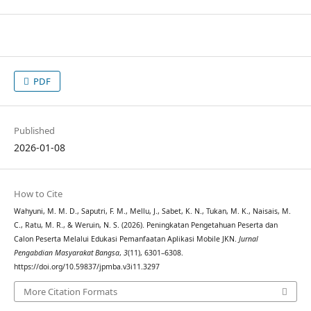
PDF
Published
2026-01-08
How to Cite
Wahyuni, M. M. D., Saputri, F. M., Mellu, J., Sabet, K. N., Tukan, M. K., Naisais, M.
C., Ratu, M. R., & Weruin, N. S. (2026). Peningkatan Pengetahuan Peserta dan
Calon Peserta Melalui Edukasi Pemanfaatan Aplikasi Mobile JKN.
Jurnal
Pengabdian Masyarakat Bangsa
,
3
(11), 6301–6308.
https://doi.org/10.59837/jpmba.v3i11.3297
More Citation Formats