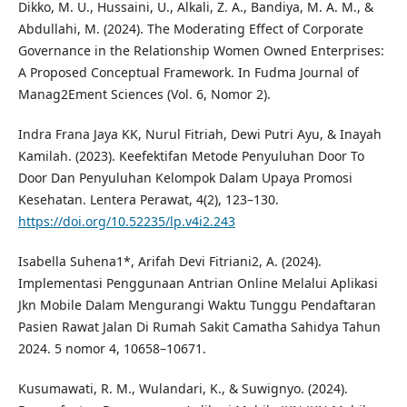
Dikko, M. U., Hussaini, U., Alkali, Z. A., Bandiya, M. A. M., &
Abdullahi, M. (2024). The Moderating Effect of Corporate
Governance in the Relationship Women Owned Enterprises:
A Proposed Conceptual Framework. In Fudma Journal of
Manag2Ement Sciences (Vol. 6, Nomor 2).
Indra Frana Jaya KK, Nurul Fitriah, Dewi Putri Ayu, & Inayah
Kamilah. (2023). Keefektifan Metode Penyuluhan Door To
Door Dan Penyuluhan Kelompok Dalam Upaya Promosi
Kesehatan. Lentera Perawat, 4(2), 123–130.
https://doi.org/10.52235/lp.v4i2.243
Isabella Suhena1*, Arifah Devi Fitriani2, A. (2024).
Implementasi Penggunaan Antrian Online Melalui Aplikasi
Jkn Mobile Dalam Mengurangi Waktu Tunggu Pendaftaran
Pasien Rawat Jalan Di Rumah Sakit Camatha Sahidya Tahun
2024. 5 nomor 4, 10658–10671.
Kusumawati, R. M., Wulandari, K., & Suwignyo. (2024).