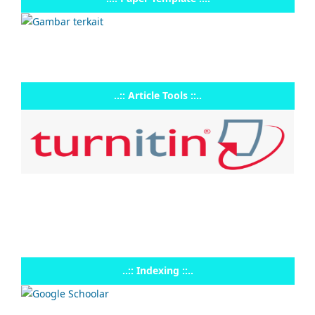
..:: Article Tools ::..
..:: Indexing ::..