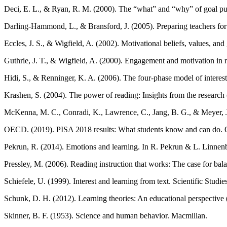
Deci, E. L., & Ryan, R. M. (2000). The “what” and “why” of goal pur
Darling-Hammond, L., & Bransford, J. (2005). Preparing teachers for
Eccles, J. S., & Wigfield, A. (2002). Motivational beliefs, values, a
Guthrie, J. T., & Wigfield, A. (2000). Engagement and motivation i
Hidi, S., & Renninger, K. A. (2006). The four-phase model of interes
Krashen, S. (2004). The power of reading: Insights from the research
McKenna, M. C., Conradi, K., Lawrence, C., Jang, B. G., & Meyer, J. 
OECD. (2019). PISA 2018 results: What students know and can do.
Pekrun, R. (2014). Emotions and learning. In R. Pekrun & L. Linnenb
Pressley, M. (2006). Reading instruction that works: The case for bala
Schiefele, U. (1999). Interest and learning from text. Scientific Studi
Schunk, D. H. (2012). Learning theories: An educational perspective (
Skinner, B. F. (1953). Science and human behavior. Macmillan.