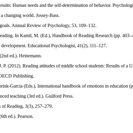
suits: Human needs and the self-determination of behavior. Psychologi
 a changing world. Jossey-Bass.
nd goals. Annual Review of Psychology, 53, 109–132.
n reading. In Kamil, M. (Ed.), Handbook of Reading Research (pp. 403–
t development. Educational Psychologist, 41(2), 111–127.
 (2nd ed.). Heinemann.
P. (2012). Reading attitudes of middle school students: Results of a 
 OECD Publishing.
rink-Garcia (Eds.), International handbook of emotions in education (
nced teaching (3rd ed.). Guilford Press.
es of Reading, 3(3), 257–279.
6th ed.). Pearson.