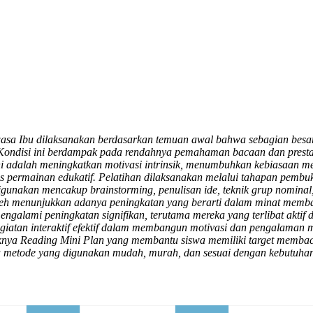
 Ibu dilaksanakan berdasarkan temuan awal bahwa sebagian besar s
ondisi ini berdampak pada rendahnya pemahaman bacaan dan prestas
han ini adalah meningkatkan motivasi intrinsik, menumbuhkan kebias
 permainan edukatif. Pelatihan dilaksanakan melalui tahapan pembukaan
unakan mencakup brainstorming, penulisan ide, teknik grup nominal,
eh menunjukkan adanya peningkatan yang berarti dalam minat membaca 
ngalami peningkatan signifikan, terutama mereka yang terlibat aktif
atan interaktif efektif dalam membangun motivasi dan pengalaman me
uknya Reading Mini Plan yang membantu siswa memiliki target membaca
na metode yang digunakan mudah, murah, dan sesuai dengan kebutuhan p