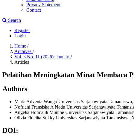
Privacy Statement
Contact
Search
Register
Login
Home
/
Archives
/
Vol. 3 No. 11 (2026): Januari
/
Articles
Pelatihan Meningkatan Minat Membaca P
Authors
Maria Adventa Wango
Universitas Sarjanawiyata Tamansiswa,
Nofriani Fransiska A Nadu
Universitas Sarjanawiyata Tamansi
Angelia Hotmauli Munthe
Universitas Sarjanawiyata Tamansis
Olivia Fidelita Sukky
Universitas Sarjanawiyata Tamansiswa, Y
DOI: