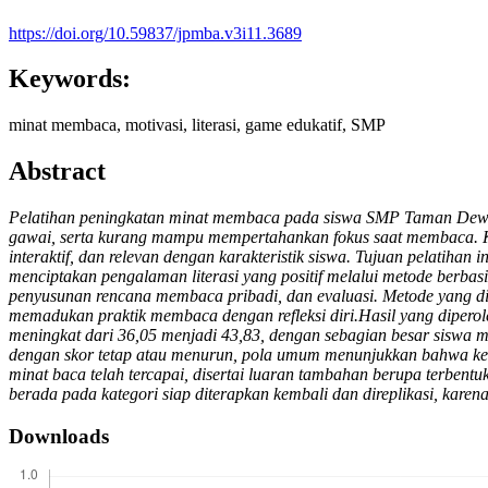
https://doi.org/10.59837/jpmba.v3i11.3689
Keywords:
minat membaca, motivasi, literasi, game edukatif, SMP
Abstract
Pelatihan peningkatan minat membaca pada siswa SMP Taman Dewasa
gawai, serta kurang mampu mempertahankan fokus saat membaca. K
interaktif, dan relevan dengan karakteristik siswa. Tujuan pelati
menciptakan pengalaman literasi yang positif melalui metode berbasis
penyusunan rencana membaca pribadi, dan evaluasi. Metode yang dig
memadukan praktik membaca dengan refleksi diri.Hasil yang diperol
meningkat dari 36,05 menjadi 43,83, dengan sebagian besar siswa me
dengan skor tetap atau menurun, pola umum menunjukkan bahwa kegi
minat baca telah tercapai, disertai luaran tambahan berupa terbent
berada pada kategori siap diterapkan kembali dan direplikasi, kare
Downloads