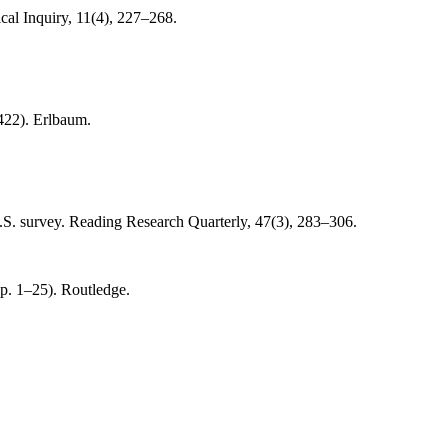
cal Inquiry, 11(4), 227–268.
422). Erlbaum.
U.S. survey. Reading Research Quarterly, 47(3), 283–306.
pp. 1–25). Routledge.