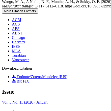
Wango, M. A., A Nadu , N. F., Munthe, A. H., & Sukky, O. F. (20
Masyarakat Bangsa
,
3
(11), 6112–6118. https://doi.org/10.59837/jpm
More Citation Formats
ACM
ACS
APA
ABNT
Chicago
Harvard
IEEE
MLA
Turabian
Vancouver
Download Citation
Endnote/Zotero/Mendeley (RIS)
BibTeX
Issue
Vol. 3 No. 11 (2026): Januari