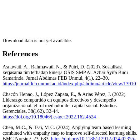
Download data is not yet available.
References
Asnawati, A., Rahmawati, N., & Putri, D. (2023). Sosialisasi
kerjasama tim terhadap kinerja OSIS SMP Al-Azhar Syifa Budi
Samarinda. Jurnal Abdimas FEB Unmul, 4(1), 22–30.
https://journal.feb.unmul.ac.id/index.php/abdimu/article/view/13910
Chacón-Henao, J., López-Zapata, E., & Arias-Pérez, J. (2022).
Liderazgo compartido en equipos directivos y desempeño
organizacional: el rol mediador del capital social. Estudios
Gerenciales, 38(162), 32-44.
https://doi.org/10.18046/j.estger.2022.162.4524
Chen, M-C., & Tsai, M-C. (2024). Applying team-based learning
combined with empathy map to improve self-directed learning skills.
BMC Nursing, 23, 683.
https://doi.org/10.1186/s12912-024-02355-