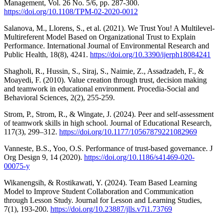
Management, Vol. 26 No. 5/6, pp. 287-300.
https://doi.org/10.1108/TPM-02-2020-0012
Salanova, M., Llorens, S., et al. (2021). We Trust You! A Multilevel-
Multireferent Model Based on Organizational Trust to Explain
Performance. International Journal of Environmental Research and
Public Health, 18(8), 4241.
https://doi.org/10.3390/ijerph18084241
Shagholi, R., Hussin, S., Siraj, S., Naimie, Z., Assadzadeh, F., &
Moayedi, F. (2010). Value creation through trust, decision making
and teamwork in educational environment. Procedia-Social and
Behavioral Sciences, 2(2), 255-259.
Strom, P., Strom, R., & Wingate, J. (2024). Peer and self-assessment
of teamwork skills in high school. Journal of Educational Research,
117(3), 299–312.
https://doi.org/10.1177/10567879221082969
Vanneste, B.S., Yoo, O.S. Performance of trust-based governance. J
Org Design 9, 14 (2020).
https://doi.org/10.1186/s41469-020-
00075-y
Wikanengsih, & Rostikawati, Y. (2024). Team Based Learning
Model to Improve Student Collaboration and Communication
through Lesson Study. Journal for Lesson and Learning Studies,
7(1), 193-200.
https://doi.org/10.23887/jlls.v7i1.73769