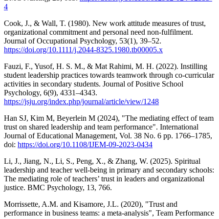
4
Cook, J., & Wall, T. (1980). New work attitude measures of trust,
organizational commitment and personal need non-fulfilment.
Journal of Occupational Psychology, 53(1), 39–52.
https://doi.org/10.1111/j.2044-8325.1980.tb00005.x
Fauzi, F., Yusof, H. S. M., & Mat Rahimi, M. H. (2022). Instilling
student leadership practices towards teamwork through co-curricular
activities in secondary students. Journal of Positive School
Psychology, 6(9), 4331–4343.
https://jsju.org/index.php/journal/article/view/1248
Han SJ, Kim M, Beyerlein M (2024), "The mediating effect of team
trust on shared leadership and team performance". International
Journal of Educational Management, Vol. 38 No. 6 pp. 1766–1785,
doi:
https://doi.org/10.1108/IJEM-09-2023-0434
Li, J., Jiang, N., Li, S., Peng, X., & Zhang, W. (2025). Spiritual
leadership and teacher well-being in primary and secondary schools:
The mediating role of teachers’ trust in leaders and organizational
justice. BMC Psychology, 13, 766.
Morrissette, A.M. and Kisamore, J.L. (2020), "Trust and
performance in business teams: a meta-analysis", Team Performance