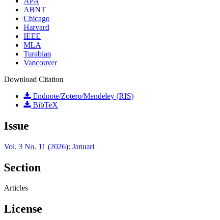
APA
ABNT
Chicago
Harvard
IEEE
MLA
Turabian
Vancouver
Download Citation
Endnote/Zotero/Mendeley (RIS)
BibTeX
Issue
Vol. 3 No. 11 (2026): Januari
Section
Articles
License