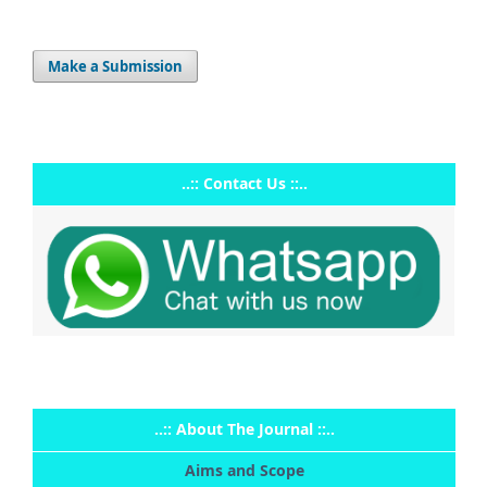
Make a Submission
..:: Contact Us ::..
..:: About The Journal ::..
Aims and Scope