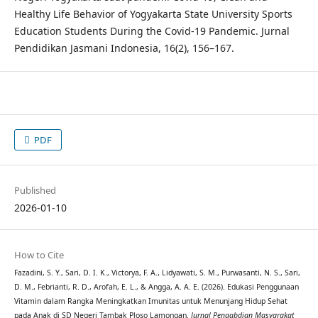
Healthy Life Behavior of Yogyakarta State University Sports
Education Students During the Covid-19 Pandemic. Jurnal
Pendidikan Jasmani Indonesia, 16(2), 156–167.
PDF
Published
2026-01-10
How to Cite
Fazadini, S. Y., Sari, D. I. K., Victorya, F. A., Lidyawati, S. M., Purwasanti, N. S., Sari,
D. M., Febrianti, R. D., Arofah, E. L., & Angga, A. A. E. (2026). Edukasi Penggunaan
Vitamin dalam Rangka Meningkatkan Imunitas untuk Menunjang Hidup Sehat
pada Anak di SD Negeri Tambak Ploso Lamongan.
Jurnal Pengabdian Masyarakat