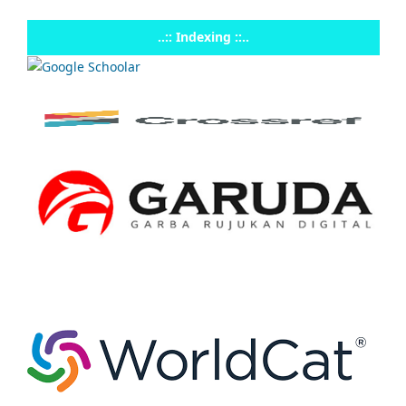
..:: Indexing ::..