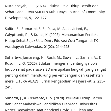
Nurdiansyah, S. I. (2024). Edukasi Pola Hidup Bersih dan
Sehat Pada Siswa SMPN 8 Kubu Raya. Journal of Community
Development, 5, 122–127.
Safitri, E., Sumarmi, S. S., Pasa, M. A., Luviriani, E.,
Calyptranti, R., & Kunci, K. (2025). Menanamkan Perilaku
Hidup Sehat Sejak Usia Dini : Edukasi Cuci Tangan di TK
Assidiqiyah Kaliwadas. 01(02), 214–223.
Suhartiwi, Jumareng, H., Rusli, M., Sawali, L., Saman, A., &
Rusdin, L. O. (2025). Edukasi mengenai pentingnya pola
hidup sehat pada siswa SD merupakan langkah yang sangat
penting dalam mendukung perkembangan dan kesehatan
mere. LITERA ABADI: Jurnal Pengabdian Masyarakat, 2, 235–
241.
Sunardi, J., & Kriswanto, E. S. (2020). Perilaku Hidup Bersih
dan Sehat Mahasiswa Pendidikan Olahraga Universitas
Negeri Yogyakarta saat pandemi Covid-19, Clean and