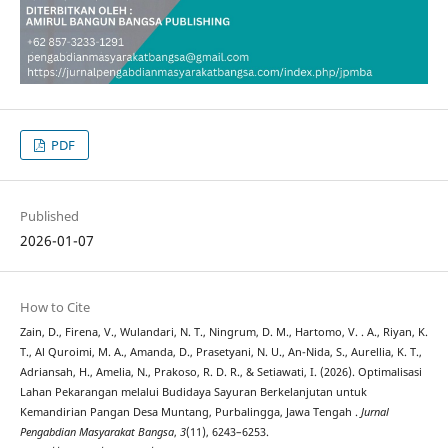
PDF
Published
2026-01-07
How to Cite
Zain, D., Firena, V., Wulandari, N. T., Ningrum, D. M., Hartomo, V. . A., Riyan, K.
T., Al Quroimi, M. A., Amanda, D., Prasetyani, N. U., An-Nida, S., Aurellia, K. T.,
Adriansah, H., Amelia, N., Prakoso, R. D. R., & Setiawati, I. (2026). Optimalisasi
Lahan Pekarangan melalui Budidaya Sayuran Berkelanjutan untuk
Kemandirian Pangan Desa Muntang, Purbalingga, Jawa Tengah .
Jurnal
Pengabdian Masyarakat Bangsa
,
3
(11), 6243–6253.