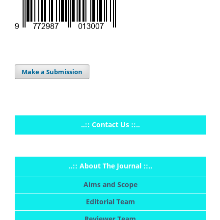
Make a Submission
..:: Contact Us ::..
..:: About The Journal ::..
Aims and Scope
Editorial Team
Reviewer Team