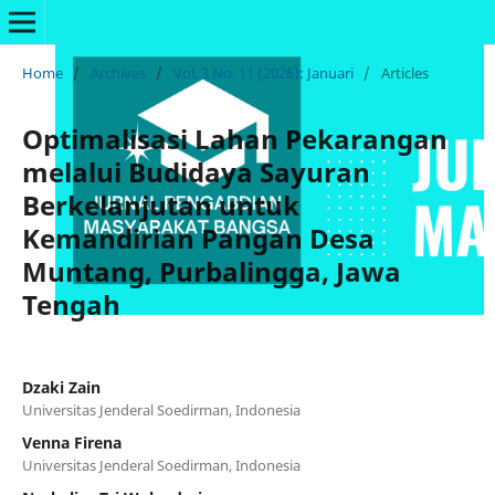
Home
/
Archives
/
Vol. 3 No. 11 (2026): Januari
/
Articles
Optimalisasi Lahan Pekarangan
melalui Budidaya Sayuran
Berkelanjutan untuk
Kemandirian Pangan Desa
Muntang, Purbalingga, Jawa
Tengah
Dzaki Zain
Universitas Jenderal Soedirman, Indonesia
Venna Firena
Universitas Jenderal Soedirman, Indonesia