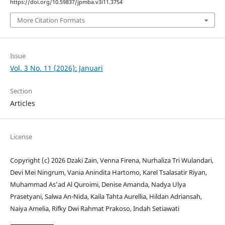
https://doi.org/10.59837/jpmba.v3i11.3754
More Citation Formats
Issue
Vol. 3 No. 11 (2026): Januari
Section
Articles
License
Copyright (c) 2026 Dzaki Zain, Venna Firena, Nurhaliza Tri Wulandari,
Devi Mei Ningrum, Vania Anindita Hartomo, Karel Tsalasatir Riyan,
Muhammad As’ad Al Quroimi, Denise Amanda, Nadya Ulya
Prasetyani, Salwa An-Nida, Kaila Tahta Aurellia, Hildan Adriansah,
Naiya Amelia, Rifky Dwi Rahmat Prakoso, Indah Setiawati