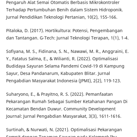
Pengaruh Alat Semai Otomatis Berbasis Mikrokontroler
Terhadap Pertumbuhan Benih dalam Sistem Hidroponik.
Jurnal Pendidikan Teknologi Pertanian, 10(2), 155-166.
Pitaloka, D. (2017). Hortikultura: Potensi, Pengembangan
dan Tantangan. G-Tech: Jurnal Teknologi Terapan, 1(1), 1-4.
Sofiyana, M. S., Fidinana, S. N., Nawawi, M. R., Anggraini, E.
Y., Fatatus Salma, E., & Wilianti, R. (2022). Optimalisasi
Budidaya Sayuran Selama Pandemi Covid-19 di Kampung
Sayur, Desa Pandanarum, Kabupaten Blitar. Jurnal
Pengabdian Masyarakat Indonesia (JPMI), 2(2), 119-123.
Suharyono, E., & Prayitno, R. S. (2022). Pemanfaatan
Pekarangan Rumah Sebagai Sumber Ketahanan Pangan Di
Kecamatan Bendan Duwur. Community Development
Journal: Jurnal Pengabdian Masyarakat, 3(3), 1611-1616.
Surtinah, & Nurwati, N. (2021). Optimalisasi Pekarangan
Sempit dengan Tanaman Sayuran pada Kelompok Ibu