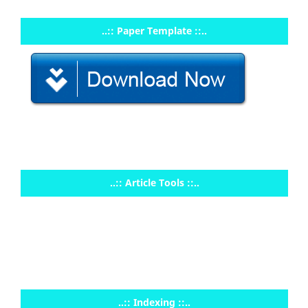
..:: Paper Template ::..
..:: Article Tools ::..
..:: Indexing ::..