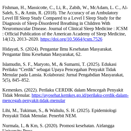
Fishman, H., Massicotte, C., Li, R., Zabih, W., McAdam, L. C., Al-
Saleh, S., & Amin, R. (2018). The Accuracy of an Ambulatory
Level III Sleep Study Compared to a Level I Sleep Study for the
Diagnosis of Sleep-Disordered Breathing in Children With
Neuromuscular Disease. Journal of Clinical Sleep Medicine : JCSM
: Official Publication of the American Academy of Sleep Medicine,
14(12), 2013–2020.
https://doi.org/10.5664/jcsm.7526
Hidayati, S. (2024). Pengantar Ilmu Kesehatan Masyarakat.
Pengantar Ilmu Kesehatan Masyarakat, 62.
Islamudin, S. F., Maryoto, M., & Sumarni, T. (2025). Edukasi
Perilaku “Cerdik” sebagai Upaya Pencegahan Penyakit Tidak
Menular pada Lansia. Kolaborasi: Jurnal Pengabdian Masyarakat,
5(5), 845–852.
Kemenkes. (2022). Perilaku CERDIK dalam Mencegah Penyakit
Tidak Menular.
https://ayosehat.kemkes.go.id/perilaku-cerdik-dalam-
mencegah-penyakit-tidak-menular
Lihi, M., Tukiman, S., & Waliulu, S. H. (2025). Epidemiologi
Penyakit Tidak Menular. Penerbit NEM.
Nurmala, I., & Km, S. (2020). Promosi kesehatan. Airlangga
University Press.