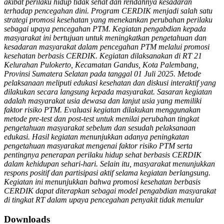
akibat perilaku hidup tidak sehat dan rendahnya kesadaran
terhadap pencegahan dini. Program CERDIK menjadi salah satu
strategi promosi kesehatan yang menekankan perubahan perilaku
sebagai upaya pencegahan PTM. Kegiatan pengabdian kepada
masyarakat ini bertujuan untuk meningkatkan pengetahuan dan
kesadaran masyarakat dalam pencegahan PTM melalui promosi
kesehatan berbasis CERDIK. Kegiatan dilaksanakan di RT 21
Kelurahan Pulokerto, Kecamatan Gandus, Kota Palembang,
Provinsi Sumatera Selatan pada tanggal 01 Juli 2025. Metode
pelaksanaan meliputi edukasi kesehatan dan diskusi interaktif yang
dilakukan secara langsung kepada masyarakat. Sasaran kegiatan
adalah masyarakat usia dewasa dan lanjut usia yang memiliki
faktor risiko PTM. Evaluasi kegiatan dilakukan menggunakan
metode pre-test dan post-test untuk menilai perubahan tingkat
pengetahuan masyarakat sebelum dan sesudah pelaksanaan
edukasi. Hasil kegiatan menunjukkan adanya peningkatan
pengetahuan masyarakat mengenai faktor risiko PTM serta
pentingnya penerapan perilaku hidup sehat berbasis CERDIK
dalam kehidupan sehari-hari. Selain itu, masyarakat menunjukkan
respons positif dan partisipasi aktif selama kegiatan berlangsung.
Kegiatan ini menunjukkan bahwa promosi kesehatan berbasis
CERDIK dapat diterapkan sebagai model pengabdian masyarakat
di tingkat RT dalam upaya pencegahan penyakit tidak menular
Downloads