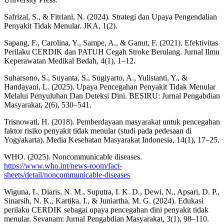
Safrizal, S., & Fitriani, N. (2024). Strategi dan Upaya Pengendalian
Penyakit Tidak Menular. JKA, 1(2).
Sapang, F., Carolina, Y., Sampe, A., & Ganut, F. (2021). Efektivitas
Perilaku CERDIK dan PATUH Cegah Stroke Berulang. Jurnal Ilmu
Keperawatan Medikal Bedah, 4(1), 1–12.
Suharsono, S., Suyanta, S., Sugiyarto, A., Yulistanti, Y., &
Handayani, L. (2025). Upaya Pencegahan Penyakit Tidak Menular
Melalui Penyuluhan Dan Deteksi Dini. BESIRU: Jurnal Pengabdian
Masyarakat, 2(6), 530–541.
Trisnowati, H. (2018). Pemberdayaan masyarakat untuk pencegahan
faktor risiko penyakit tidak menular (studi pada pedesaan di
Yogyakarta). Media Kesehatan Masyarakat Indonesia, 14(1), 17–25.
WHO. (2025). Noncommunicable diseases.
https://www.who.int/news-room/fact-
sheets/detail/noncommunicable-diseases
Wiguna, I., Diaris, N. M., Suputra, I. K. D., Dewi, N., Apsari, D. P.,
Sinarsih, N. K., Kartika, I., & Juniartha, M. G. (2024). Edukasi
perilaku CERDIK sebagai upaya pencegahan dini penyakit tidak
menular. Sevanam: Jurnal Pengabdian Masyarakat, 3(1), 98–110.