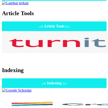
Article Tools
..:: Article Tools ::..
Indexing
..:: Indexing ::..