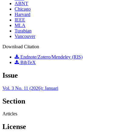
ABNT
Chicago
Harvard
IEEE
MLA
Turabian
Vancouver
Download Citation
Endnote/Zotero/Mendeley (RIS)
BibTeX
Issue
Vol. 3 No. 11 (2026): Januari
Section
Articles
License