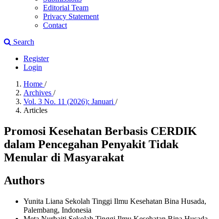
Editorial Team
Privacy Statement
Contact
Search
Register
Login
Home
/
Archives
/
Vol. 3 No. 11 (2026): Januari
/
Articles
Promosi Kesehatan Berbasis CERDIK
dalam Pencegahan Penyakit Tidak
Menular di Masyarakat
Authors
Yunita Liana
Sekolah Tinggi Ilmu Kesehatan Bina Husada,
Palembang, Indonesia
Meta Nurbaiti
Sekolah Tinggi Ilmu Kesehatan Bina Husada,