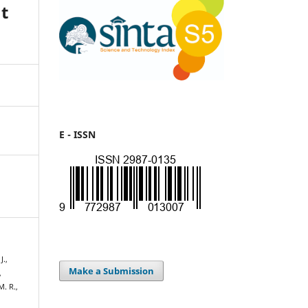
t
E - ISSN
J.,
Make a Submission
,
M. R.,