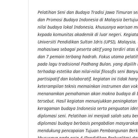
Pelatihan Seni dan Budaya Tradisi Jawa Timuran se
dan Promosi Budaya Indonesia di Malaysia bertuju
nilai budaya lokal Indonesia, khususnya warisan m
kepada komunitas akademik di luar negeri. Kegiata
Universiti Pendidikan Sultan Idris (UPSI), Malaysi
mahasiswa sebagai peserta aktif yang terdiri atas 6
dan 7 pemain terbang hadrah. Fokus utama pelatih
pada lagu tradisional Padhang Bulan, yang dipilih 
terhadap estetika dan nilai-nilai filosofis seni Ba
partisipatif dan kolaboratif, kegiatan ini tidak ha
keterampilan teknis memainkan instrumen dan voka
menanamkan pemahaman akan makna budaya di ba
tersebut. Hasil kegiatan menunjukkan peningkatan 
keragaman budaya Indonesia serta penguatan iden
diplomasi seni. Pelatihan ini menjadi salah satu b
diplomasi budaya berbasis pengabdian masyarakat
mendukung pencapaian Tujuan Pembangunan Berke
khususnya pada poin 4 (Pendidikan Berkualitas) d