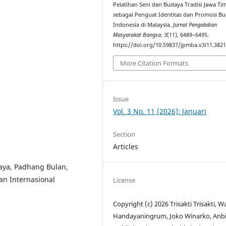
Pelatihan Seni dan Budaya Tradisi Jawa Ti
sebagai Penguat Identitas dan Promosi B
Indonesia di Malaysia.
Jurnal Pengabdian
Masyarakat Bangsa
,
3
(11), 6489–6495.
https://doi.org/10.59837/jpmba.v3i11.382
More Citation Formats
Issue
Vol. 3 No. 11 (2026): Januari
Section
Articles
aya, Padhang Bulan,
an Internasional
License
Copyright (c) 2026 Trisakti Trisakti, W
Handayaningrum, Joko Winarko, Anb