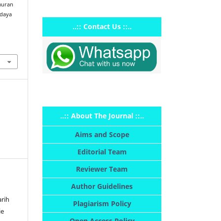
muran
udaya
..:: Contact Us ::..
1
..:: About The Journal ::..
Aims and Scope
Editorial Team
Reviewer Team
Author Guidelines
arih
Plagiarism Policy
ie
Open Access Policy