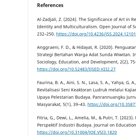
References
Al-Zadjali, Z. (2024). The Significance of Art in R
Identity and Multiculturalism. Open Journal of So
232–250.
https://doi.org/10.4236/JSS.2024.1210
Anggraeni, F. D., & Hidayat, R. (2020). Penguata
Strategi Bertahan Warga Adat Sunda Wiwitan. In
Sociology, Education, and Development, 2(2), 75
https://doi.org/10.52483/IJSED.V2I2.27
Faurina, B. A., Aini, S. N., Lasa, S. A., Yahya, G. A.
Revitalisasi Seni Keaktoran Ludruk melalui Kaji
Upaya Pelestarian Budaya. Panrannuangku Jurn
Masyarakat, 5(1), 39–43.
https://doi.org/10.3
Fitria, G., Dewi, L., Amelia, M., & Putri, T. (202
Perspektif Industri Budaya. Journal on Education
https://doi.org/10.31004/JOE.V5I3.1820