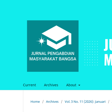
Current
Archives
About
Home
/
Archives
/
Vol. 3 No. 11 (2026): Januari
/