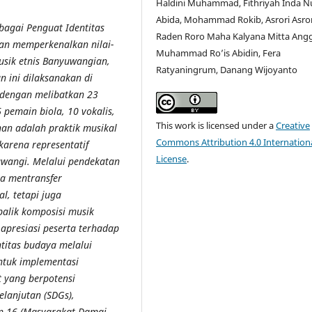
Haldini Muhammad, Fithriyah Inda N
Abida, Mohammad Rokib, Asrori Asror
bagai Penguat Identitas
Raden Roro Maha Kalyana Mitta Ang
an memperkenalkan nilai-
Muhammad Ro’is Abidin, Fera
usik etnis Banyuwangian,
Ratyaningrum, Danang Wijoyanto
n ini dilaksanakan di
a, dengan melibatkan 23
 pemain biola, 10 vokalis,
This work is licensed under a
Creative
an adalah praktik musikal
Commons Attribution 4.0 Internation
karena representatif
License
.
nyuwangi. Melalui pendekatan
nya mentransfer
l, tetapi juga
lik komposisi musik
apresiasi peserta terhadap
titas budaya melalui
entuk implementasi
 yang berpotensi
lanjutan (SDGs),
an 16 (Masyarakat Damai,