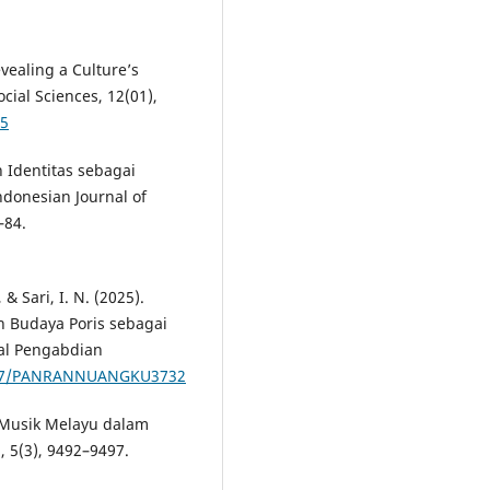
evealing a Culture’s
cial Sciences, 12(01),
15
n Identitas sebagai
donesian Journal of
–84.
, & Sari, I. N. (2025).
an Budaya Poris sebagai
al Pengabdian
5877/PANRANNUANGKU3732
3). Musik Melayu dalam
, 5(3), 9492–9497.