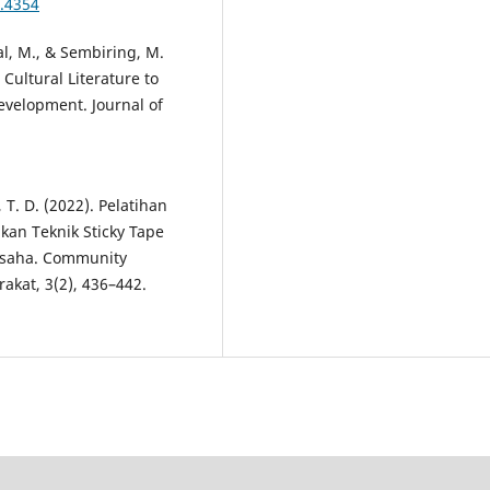
.4354
al, M., & Sembiring, M.
ultural Literature to
evelopment. Journal of
 T. D. (2022). Pelatihan
an Teknik Sticky Tape
usaha. Community
akat, 3(2), 436–442.