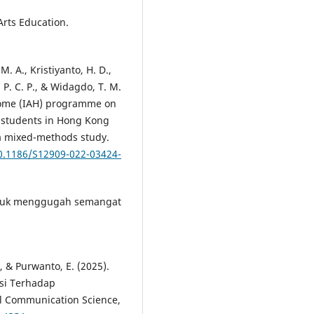
Arts Education.
, M. A., Kristiyanto, H. D.,
g, P. C. P., & Widagdo, T. M.
t home (IAH) programme on
 students in Hong Kong
a mixed-methods study.
10.1186/S12909-022-03424-
untuk menggugah semangat
., & Purwanto, E. (2025).
asi Terhadap
 Communication Science,