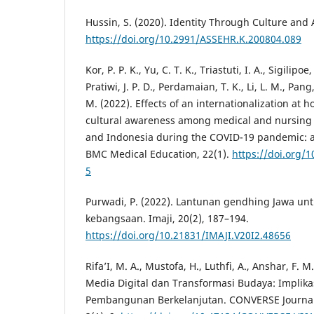
Hussin, S. (2020). Identity Through Culture and 
https://doi.org/10.2991/ASSEHR.K.200804.089
Kor, P. P. K., Yu, C. T. K., Triastuti, I. A., Sigilipoe
Pratiwi, J. P. D., Perdamaian, T. K., Li, L. M., Pan
M. (2022). Effects of an internationalization a
cultural awareness among medical and nursing
and Indonesia during the COVID-19 pandemic: 
BMC Medical Education, 22(1).
https://doi.org/
5
Purwadi, P. (2022). Lantunan gendhing Jawa 
kebangsaan. Imaji, 20(2), 187–194.
https://doi.org/10.21831/IMAJI.V20I2.48656
Rifa’I, M. A., Mustofa, H., Luthfi, A., Anshar, F. M
Media Digital dan Transformasi Budaya: Implik
Pembangunan Berkelanjutan. CONVERSE Journal