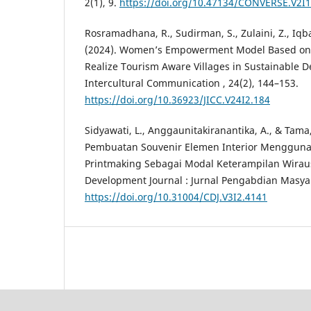
2(1), 9.
https://doi.org/10.47134/CONVERSE.V2I1
Rosramadhana, R., Sudirman, S., Zulaini, Z., Iqb
(2024). Women’s Empowerment Model Based on C
Realize Tourism Aware Villages in Sustainable D
Intercultural Communication , 24(2), 144–153.
https://doi.org/10.36923/JICC.V24I2.184
Sidyawati, L., Anggaunitakiranantika, A., & Tama,
Pembuatan Souvenir Elemen Interior Menggunak
Printmaking Sebagai Modal Keterampilan Wira
Development Journal : Jurnal Pengabdian Masyar
https://doi.org/10.31004/CDJ.V3I2.4141