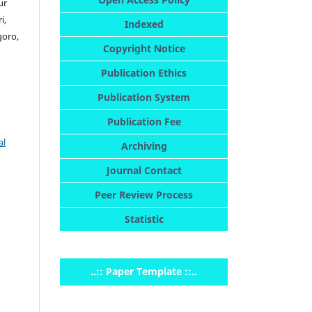
ur
i,
Indexed
goro,
Copyright Notice
Publication Ethics
Publication System
Publication Fee
al
Archiving
Journal Contact
Peer Review Process
Statistic
..:: Paper Template ::..