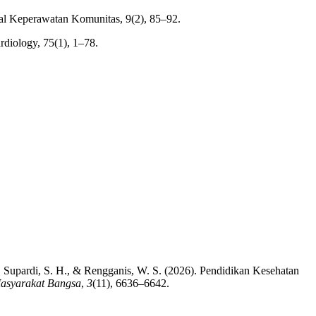
nal Keperawatan Komunitas, 9(2), 85–92.
rdiology, 75(1), 1–78.
., Supardi, S. H., & Rengganis, W. S. (2026). Pendidikan Kesehatan
asyarakat Bangsa
,
3
(11), 6636–6642.