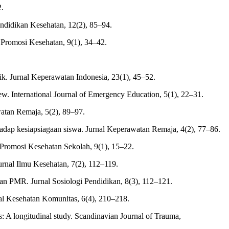
2.
endidikan Kesehatan, 12(2), 85–94.
 Promosi Kesehatan, 9(1), 34–42.
ik. Jurnal Keperawatan Indonesia, 23(1), 45–52.
iew. International Journal of Emergency Education, 5(1), 22–31.
atan Remaja, 5(2), 89–97.
hadap kesiapsiagaan siswa. Jurnal Keperawatan Remaja, 4(2), 77–86.
 Promosi Kesehatan Sekolah, 9(1), 15–22.
urnal Ilmu Kesehatan, 7(2), 112–119.
atan PMR. Jurnal Sosiologi Pendidikan, 8(3), 112–121.
nal Kesehatan Komunitas, 6(4), 210–218.
es: A longitudinal study. Scandinavian Journal of Trauma,