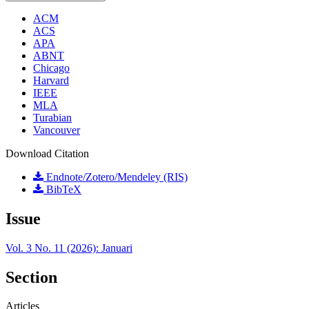
ACM
ACS
APA
ABNT
Chicago
Harvard
IEEE
MLA
Turabian
Vancouver
Download Citation
Endnote/Zotero/Mendeley (RIS)
BibTeX
Issue
Vol. 3 No. 11 (2026): Januari
Section
Articles