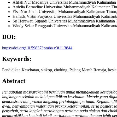
Afifah Nur Madaniya
Universitas Muhammadiyah Kalimantan 
Ardelia Bernadine
Universitas Muhammadiyah Kalimantan Tim
Elsa Nur Janah
Universitas Muhammadiyah Kalimantan Timur,
Hamida Vistin Puryaska
Universitas Muhammadiyah Kalimanta
Sri Herawati Supardi
Universitas Muhammadiyah Kalimantan T
Windy Sekar Rengganis
Universitas Muhammadiyah Kalimanta
DOI:
https://doi.org/10.59837/jpmba.v3i11.3844
Keywords:
Pendidikan Kesehatan, sinkop, choking, Palang Merah Remaja, kesia
Abstract
Pengabdian masyarakat ini bertujuan untuk meningkatkan kesiapsi
lingkungan sekolah melalui pendidikan kesehatan. Metode yang digu
demonstrasi dan praktik langsung pertolongan pertama. Kegiatan
awal, penyampaian materi dan praktik keterampilan, serta posttest
penyebab, serta langkah pertolongan pertama pada sinkop dan chokin
mempraktikkan kembali teknik pertolongan pertama dengan lebih perca