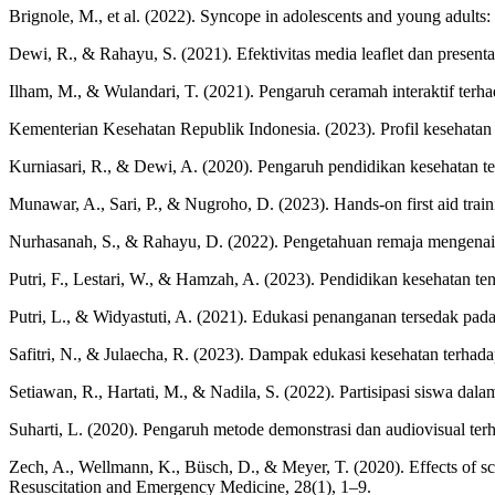
Brignole, M., et al. (2022). Syncope in adolescents and young adult
Dewi, R., & Rahayu, S. (2021). Efektivitas media leaflet dan presen
Ilham, M., & Wulandari, T. (2021). Pengaruh ceramah interaktif ter
Kementerian Kesehatan Republik Indonesia. (2023). Profil kesehatan
Kurniasari, R., & Dewi, A. (2020). Pengaruh pendidikan kesehatan t
Munawar, A., Sari, P., & Nugroho, D. (2023). Hands-on first aid trai
Nurhasanah, S., & Rahayu, D. (2022). Pengetahuan remaja mengenai 
Putri, F., Lestari, W., & Hamzah, A. (2023). Pendidikan kesehatan 
Putri, L., & Widyastuti, A. (2021). Edukasi penanganan tersedak pa
Safitri, N., & Julaecha, R. (2023). Dampak edukasi kesehatan terhad
Setiawan, R., Hartati, M., & Nadila, S. (2022). Partisipasi siswa da
Suharti, L. (2020). Pengaruh metode demonstrasi dan audiovisual te
Zech, A., Wellmann, K., Büsch, D., & Meyer, T. (2020). Effects of scho
Resuscitation and Emergency Medicine, 28(1), 1–9.