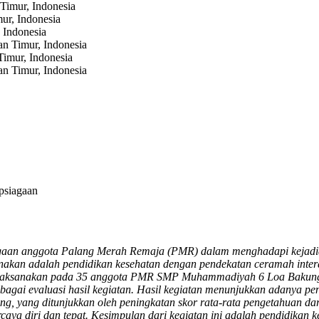
Timur, Indonesia
ur, Indonesia
 Indonesia
n Timur, Indonesia
imur, Indonesia
n Timur, Indonesia
psiagaan
agaan anggota Palang Merah Remaja (PMR) dalam menghadapi kejadian
nakan adalah pendidikan kesehatan dengan pendekatan ceramah interak
 dilaksanakan pada 35 anggota PMR SMP Muhammadiyah 6 Loa Bakung
 sebagai evaluasi hasil kegiatan. Hasil kegiatan menunjukkan adanya
g, yang ditunjukkan oleh peningkatan skor rata-rata pengetahuan dar
ya diri dan tepat. Kesimpulan dari kegiatan ini adalah pendidikan kes