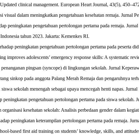
s: Updated clinical management. European Heart Journal, 43(5), 450–47
tasi visual dalam meningkatkan pengetahuan kesehatan remaja. Jurnal P
hadap peningkatan pengetahuan pertolongan pertama pada remaja. Jurnal
 Indonesia tahun 2023. Jakarta: Kemenkes RI.
erhadap peningkatan pengetahuan pertolongan pertama pada peserta did
ning improves adolescents’ emergency response skills: A systematic rev
penanganan pingsan (syncope) di lingkungan sekolah. Jurnal Keperaw
tentang sinkop pada anggota Palang Merah Remaja dan pengaruhnya ter
da siswa sekolah menengah sebagai upaya mencegah henti napas. Jurnal
ap peningkatan pengetahuan pertolongan pertama pada siswa sekolah. J
lam organisasi kesehatan sekolah: Analisis perbedaan gender dalam kegi
rhadap peningkatan keterampilan pertolongan pertama pada remaja. Jur
ol-based first aid training on students’ knowledge, skills, and attitud