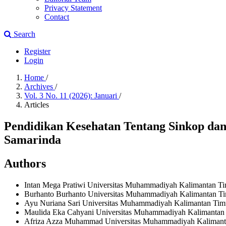
Privacy Statement
Contact
Search
Register
Login
Home
/
Archives
/
Vol. 3 No. 11 (2026): Januari
/
Articles
Pendidikan Kesehatan Tentang Sinkop d
Samarinda
Authors
Intan Mega Pratiwi
Universitas Muhammadiyah Kalimantan Tim
Burhanto Burhanto
Universitas Muhammadiyah Kalimantan Tim
Ayu Nuriana Sari
Universitas Muhammadiyah Kalimantan Timu
Maulida Eka Cahyani
Universitas Muhammadiyah Kalimantan 
Afriza Azza Muhammad
Universitas Muhammadiyah Kalimanta