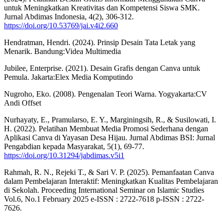
untuk Meningkatkan Kreativitas dan Kompetensi Siswa SMK.
Jurnal Abdimas Indonesia, 4(2), 306-312.
https://doi.org/10.53769/jai.v4i2.660
Hendratman, Hendri. (2024). Prinsip Desain Tata Letak yang
Menarik. Bandung:Videa Multimedia
Jubilee, Enterprise. (2021). Desain Grafis dengan Canva untuk
Pemula. Jakarta:Elex Media Komputindo
Nugroho, Eko. (2008). Pengenalan Teori Warna. Yogyakarta:CV
Andi Offset
Nurhayaty, E., Pramularso, E. Y., Marginingsih, R., & Susilowati, I.
H. (2022). Pelatihan Membuat Media Promosi Sederhana dengan
Aplikasi Canva di Yayasan Desa Hijau. Jurnal Abdimas BSI: Jurnal
Pengabdian kepada Masyarakat, 5(1), 69-77.
https://doi.org/10.31294/jabdimas.v5i1
Rahmah, R. N., Rejeki T., & Sari V. P. (2025). Pemanfaatan Canva
dalam Pembelajaran Interaktif: Meningkatkan Kualitas Pembelajaran
di Sekolah. Proceeding International Seminar on Islamic Studies
Vol.6, No.1 February 2025 e-ISSN : 2722-7618 p-ISSN : 2722-
7626.