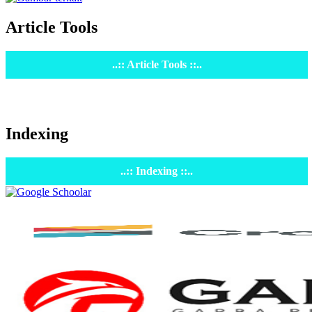
Article Tools
..:: Article Tools ::..
Indexing
..:: Indexing ::..