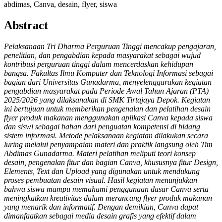
abdimas, Canva, desain, flyer, siswa
Abstract
Pelaksanaan Tri Dharma Perguruan Tinggi mencakup pengajaran,
penelitian, dan pengabdian kepada masyarakat sebagai wujud
kontribusi perguruan tinggi dalam mencerdaskan kehidupan
bangsa. Fakultas Ilmu Komputer dan Teknologi Informasi sebagai
bagian dari Universitas Gunadarma, menyelenggarakan kegiatan
pengabdian masyarakat pada Periode Awal Tahun Ajaran (PTA)
2025/2026 yang dilaksanakan di SMK Tirtajaya Depok. Kegiatan
ini bertujuan untuk memberikan pengenalan dan pelatihan desain
flyer produk makanan menggunakan aplikasi Canva kepada siswa
dan siswi sebagai bahan dari penguatan kompetensi di bidang
sistem informasi. Metode pelaksanaan kegiatan dilakukan secara
luring melalui penyampaian materi dan praktik langsung oleh Tim
Abdimas Gunadarma. Materi pelatihan meliputi teori konsep
desain, pengenalan fitur dan bagian Canva, khususnya fitur Design,
Elements, Text dan Upload yang digunakan untuk mendukung
proses pembuatan desain visual. Hasil kegiatan menunjukkan
bahwa siswa mampu memahami penggunaan dasar Canva serta
meningkatkan kreativitas dalam merancang flyer produk makanan
yang menarik dan informatif. Dengan demikian, Canva dapat
dimanfaatkan sebagai media desain grafis yang efektif dalam