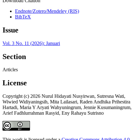
Download Citation
Endnote/Zotero/Mendeley (RIS)
BibTeX
Issue
Vol. 3 No. 11 (2026): Januari
Section
Articles
License
Copyright (c) 2026 Nurul Hidayati Nusyirwan, Sutresna Wati,
Wiwied Widiyaningsih, Mita Lailasari, Raden Andhika Prihestira
Hartadi, Maria Y Aryati Wahyuningrum, Jennie Kusumaningrum,
Arief Fadhlurrahman Rasyid, Eny Rahayu Sutrisno
This work is licensed under a
Creative Commons Attribution 4.0