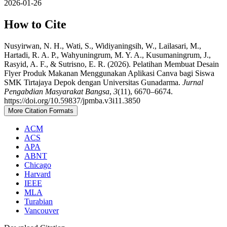
2026-01-26
How to Cite
Nusyirwan, N. H., Wati, S., Widiyaningsih, W., Lailasari, M.,
Hartadi, R. A. P., Wahyuningrum, M. Y. A., Kusumaningrum, J.,
Rasyid, A. F., & Sutrisno, E. R. (2026). Pelatihan Membuat Desain
Flyer Produk Makanan Menggunakan Aplikasi Canva bagi Siswa
SMK Tirtajaya Depok dengan Universitas Gunadarma.
Jurnal
Pengabdian Masyarakat Bangsa
,
3
(11), 6670–6674.
https://doi.org/10.59837/jpmba.v3i11.3850
More Citation Formats
ACM
ACS
APA
ABNT
Chicago
Harvard
IEEE
MLA
Turabian
Vancouver