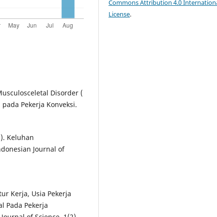
Commons Attribution 4.0 Internation
License
.
Musculosceletal Disorder (
pada Pekerja Konveksi.
2). Keluhan
ndonesian Journal of
tur Kerja, Usia Pekerja
l Pada Pekerja
ournal of Science, 1(2),