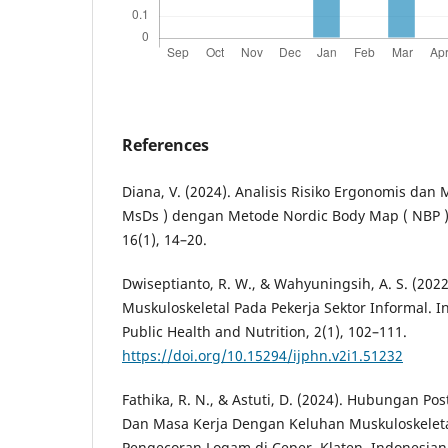
References
Diana, V. (2024). Analisis Risiko Ergonomis dan 
MsDs ) dengan Metode Nordic Body Map ( NBP ) 
16(1), 14–20.
Dwiseptianto, R. W., & Wahyuningsih, A. S. (202
Muskuloskeletal Pada Pekerja Sektor Informal. I
Public Health and Nutrition, 2(1), 102–111.
https://doi.org/10.15294/ijphn.v2i1.51232
Fathika, R. N., & Astuti, D. (2024). Hubungan Pos
Dan Masa Kerja Dengan Keluhan Muskuloskeleta
Pengecoran Logam di Ceper, Klaten. Indonesian J