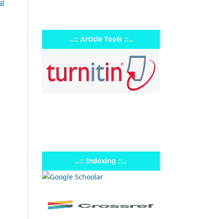
al
..:: Article Tools ::..
..:: Indexing ::..