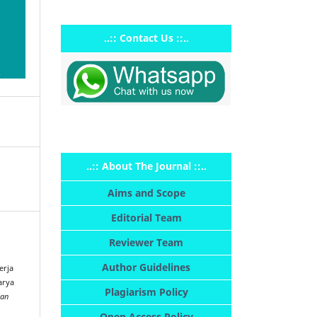
..:: Contact Us ::..
..:: About The Journal ::..
Aims and Scope
Editorial Team
Reviewer Team
Author Guidelines
erja
arya
Plagiarism Policy
ian
Open Access Policy