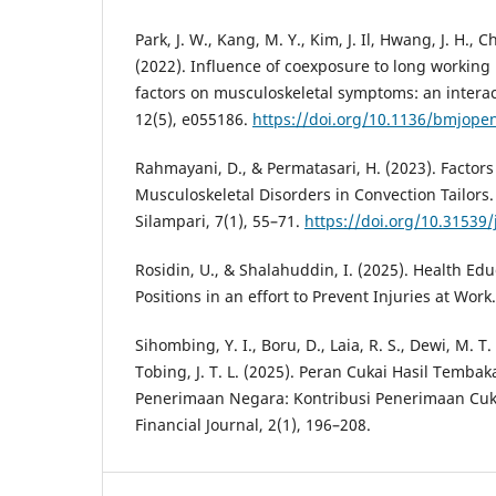
Park, J. W., Kang, M. Y., Kim, J. Il, Hwang, J. H., Ch
(2022). Influence of coexposure to long working
factors on musculoskeletal symptoms: an interac
12(5), e055186.
https://doi.org/10.1136/bmjope
Rahmayani, D., & Permatasari, H. (2023). Factors
Musculoskeletal Disorders in Convection Tailors
Silampari, 7(1), 55–71.
https://doi.org/10.31539/
Rosidin, U., & Shalahuddin, I. (2025). Health E
Positions in an effort to Prevent Injuries at Work
Sihombing, Y. I., Boru, D., Laia, R. S., Dewi, M. T
Tobing, J. T. L. (2025). Peran Cukai Hasil Tem
Penerimaan Negara: Kontribusi Penerimaan Cuka
Financial Journal, 2(1), 196–208.