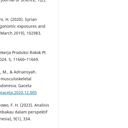
ni, H. (2020). Syrian
ergonomic exposures and
(March 2019), 102983.
 Pekerja Produksi Rokok Pt
24. 5, 11660–11669.
s, M., & Adriansyah.
h musculoskeletal
ndonesia. Gaceta
.gaceta.2020.12.005
bowo, F. H. (2023). Analisis
mbakau dalam perspektif
esia), 9(1), 334.