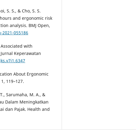
oi, S. S., & Cho, S. S.
 hours and ergonomic risk
tion analysis. BMJ Open,
n-2021-055186
 Associated with
. Jurnal Keperawatan
jks.v7i1.6347
ducation About Ergonomic
. 1, 119–127.
. T., Sarumaha, M. A., &
bakau Dalam Meningkatkan
i dan Pajak. Health and