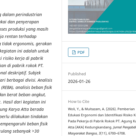
g dalam perindustrian
ukai dan penyerapan
oses produksi yang masih
ja rentan terhadap
g tidak ergonomis, gerakan
 kegiatan ini adalah untuk
PDF
risiko kerja di pabrik
kan di pabrik rokok PT.
l deskriptif. Subjek
Published
ri berbagai divisi. Analisis
2026-01-26
REBA), analisis beban fisik
dan berat beban angkut,
How to Cite
 Hasil dari kegiatan ini
gung Karya Atta berada
Woli, Y., & Multazam, A. (2026). Pemberian
Edukasi Ergonomi dan Identifikasi Risiko K
 perlu dilakukan tindakan
Pada Pekerja di Pabrik Rokok PT. Agung K
mempengaruhi beban fisik
Atta (AKA) Kedungkandang.
Jurnal Pengabd
erulang sebanyak >30
Masyarakat Bangsa
,
3
(11), 6700–6708.