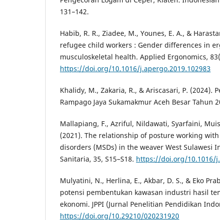
131–142.
Habib, R. R., Ziadee, M., Younes, E. A., & Harasta
refugee child workers : Gender differences in 
musculoskeletal health. Applied Ergonomics, 83
https://doi.org/10.1016/j.apergo.2019.102983
Khalidy, M., Zakaria, R., & Ariscasari, P. (2024).
Rampago Jaya Sukamakmur Aceh Besar Tahun 20
Mallapiang, F., Azriful, Nildawati, Syarfaini, Mui
(2021). The relationship of posture working wit
disorders (MSDs) in the weaver West Sulawesi I
Sanitaria, 35, S15–S18.
https://doi.org/10.1016/j
Mulyatini, N., Herlina, E., Akbar, D. S., & Eko Pra
potensi pembentukan kawasan industri hasil te
ekonomi. JPPI (Jurnal Penelitian Pendidikan Indon
https://doi.org/10.29210/020231920