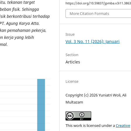
itu, tekanan target
https://doi.org/10.59837/jpmba.v3i11.386
beban fisik. Sehingga
More Citation Formats
sik berkontribusi terhadap
 PT. Agung Karya Atta.
atkan pemahaman pekerja,
Issue
n kerja yang lebih
Vol. 3 No. 11 (2026): Januari
imal
.
Section
Articles
License
Copyright (c) 2026 Yuniatri Woli, Ali
Multazam
This work is licensed under a
Creative