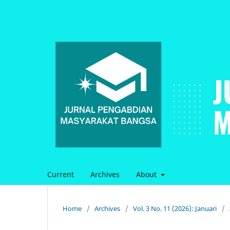
Current
Archives
About
Home
/
Archives
/
Vol. 3 No. 11 (2026): Januari
/