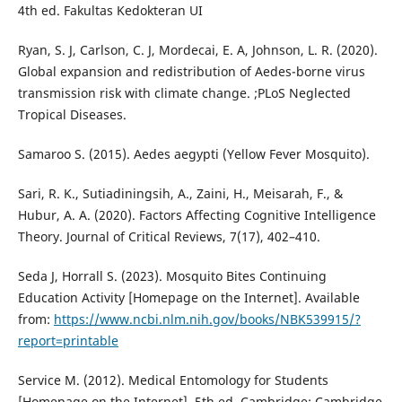
4th ed. Fakultas Kedokteran UI
Ryan, S. J, Carlson, C. J, Mordecai, E. A, Johnson, L. R. (2020).
Global expansion and redistribution of Aedes-borne virus
transmission risk with climate change. ;PLoS Neglected
Tropical Diseases.
Samaroo S. (2015). Aedes aegypti (Yellow Fever Mosquito).
Sari, R. K., Sutiadiningsih, A., Zaini, H., Meisarah, F., &
Hubur, A. A. (2020). Factors Affecting Cognitive Intelligence
Theory. Journal of Critical Reviews, 7(17), 402–410.
Seda J, Horrall S. (2023). Mosquito Bites Continuing
Education Activity [Homepage on the Internet]. Available
from:
https://www.ncbi.nlm.nih.gov/books/NBK539915/?
report=printable
Service M. (2012). Medical Entomology for Students
[Homepage on the Internet]. 5th ed. Cambridge: Cambridge