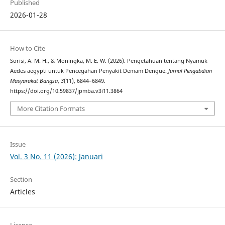
Published
2026-01-28
How to Cite
Sorisi, A. M. H., & Moningka, M. E. W. (2026). Pengetahuan tentang Nyamuk
Aedes aegypti untuk Pencegahan Penyakit Demam Dengue.
Jurnal Pengabdian
Masyarakat Bangsa
,
3
(11), 6844–6849.
https://doi.org/10.59837/jpmba.v3i11.3864
More Citation Formats
Issue
Vol. 3 No. 11 (2026): Januari
Section
Articles