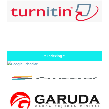
..:: Indexing ::..