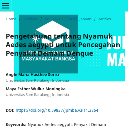
Home
/
Archives
/
Vol. 3 No. 11 (2026): Januari
/
Articles
Pengetahuan tentang Nyamuk
Aedes aegypti untuk Pencegahan
Penyakit Demam Dengue
Angle Maria Hasthee Sorisi
Universitas Sam Ratulangi, Indonesia
Maya Esther Wullur Moningka
Universitas Sam Ratulangi, Indonesia
DOI:
https://doi.org/10.59837/jpmba.v3i11.3864
Keywords:
Nyamuk Aedes aegypti, Penyakit Demam