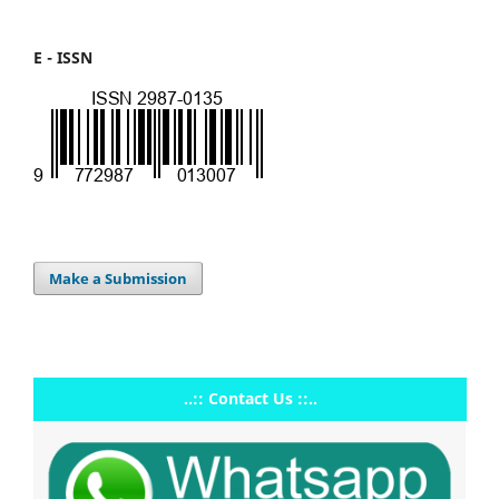
E - ISSN
Make a Submission
..:: Contact Us ::..