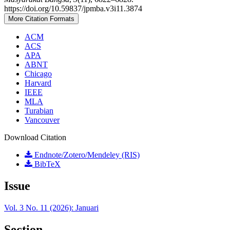
https://doi.org/10.59837/jpmba.v3i11.3874
More Citation Formats
ACM
ACS
APA
ABNT
Chicago
Harvard
IEEE
MLA
Turabian
Vancouver
Download Citation
Endnote/Zotero/Mendeley (RIS)
BibTeX
Issue
Vol. 3 No. 11 (2026): Januari
Section