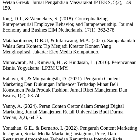
Wetan Gresik. Jurnal Pengabdian Masyarakat IPTEKS, 5(2), 149–
159.
Jong, D.J., & Wennekers, S. (2018). Conceptualizing
Entrepreneurial Employee Behavior, and Intrapreneurship. Journal
Economy and Busines EIM Netherlands, 17(1), 362-378.
Mataharitimoer, D.B.U, & Inkiriwang, M.A. (2025). Sampaikanlah
Walau Satu Konten: Tip Menjadi Kreator Konten Yang
Menginspirasi. Jakarta: Elex Media Komputindo.
Munawaroh, M., Rimiyati, H., & Hindasah, L. (2016). Perencanaan
Bisnis. Yogyakarta: LP3M UMY.
Rahayu, R., & Mulyaningsih, D. (2021). Pengaruh Content
Marketing Dan Dukungan Influencer Terhadap Minat Beli
Konsumen Pada Produk Fashion. Jurnal Riset Manajemen Dan
Bisnis, 1(2), 63-74.
Yanny, A. (2024). Peran Conten Cretor dalam Strategi Digital
Marketing, Jurnal Manajemen Retail Universitas Budi Darma
Medan, 2(2), 64-75.
Yonathan, G.E., & Bernarto, I. (2022). Pengaruh Content Marketing
Instagram, Social Media Marketing Instagram, Price, Dan
Restaurant Atmosphere Terhadap Repurchase Intention Pada