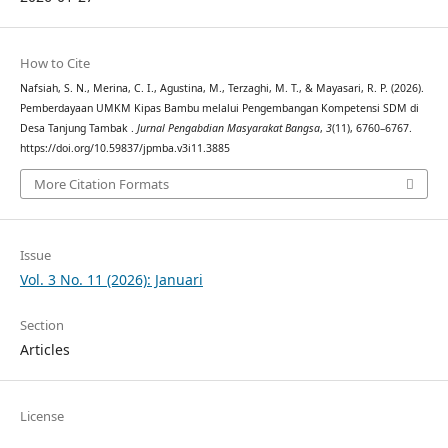
How to Cite
Nafsiah, S. N., Merina, C. I., Agustina, M., Terzaghi, M. T., & Mayasari, R. P. (2026).
Pemberdayaan UMKM Kipas Bambu melalui Pengembangan Kompetensi SDM di
Desa Tanjung Tambak .
Jurnal Pengabdian Masyarakat Bangsa
,
3
(11), 6760–6767.
https://doi.org/10.59837/jpmba.v3i11.3885
More Citation Formats
Issue
Vol. 3 No. 11 (2026): Januari
Section
Articles
License