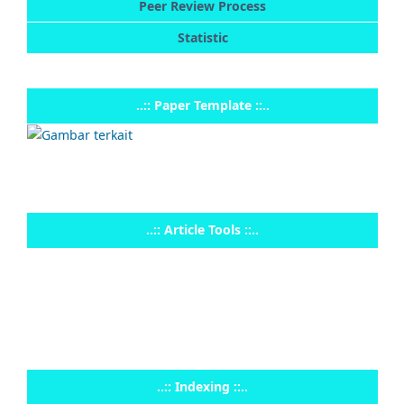
Peer Review Process
Statistic
..:: Paper Template ::..
..:: Article Tools ::..
..:: Indexing ::..