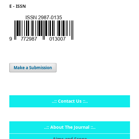
E - ISSN
Make a Submission
..:: Contact Us ::..
..:: About The Journal ::..
Aims and Scope