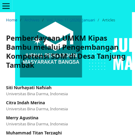
Home
/
Archives
/
Vol. 3 No. 11 (2026): Januari
/
Articles
Pemberdayaan UMKM Kipas
Bambu melalui Pengembangan
Kompetensi SDM di Desa Tanjung
Tambak
Siti Nurhayati Nafsiah
Universitas Bina Darma, Indonesia
Citra Indah Merina
Universitas Bina Darma, Indonesia
Merry Agustina
Universitas Bina Darma, Indonesia
Muhammad Titan Terzaghi