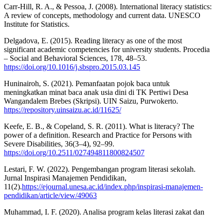
Carr-Hill, R. A., & Pessoa, J. (2008). International literacy statistics:
A review of concepts, methodology and current data. UNESCO
Institute for Statistics.
Delgadova, E. (2015). Reading literacy as one of the most
significant academic competencies for university students. Procedia
– Social and Behavioral Sciences, 178, 48–53.
https://doi.org/10.1016/j.sbspro.2015.03.145
Huninairoh, S. (2021). Pemanfaatan pojok baca untuk
meningkatkan minat baca anak usia dini di TK Pertiwi Desa
Wangandalem Brebes (Skripsi). UIN Saizu, Purwokerto.
https://repository.uinsaizu.ac.id/11625/
Keefe, E. B., & Copeland, S. R. (2011). What is literacy? The
power of a definition. Research and Practice for Persons with
Severe Disabilities, 36(3–4), 92–99.
https://doi.org/10.2511/027494811800824507
Lestari, F. W. (2022). Pengembangan program literasi sekolah.
Jurnal Inspirasi Manajemen Pendidikan,
11(2).
https://ejournal.unesa.ac.id/index.php/inspirasi-manajemen-
pendidikan/article/view/49063
Muhammad, I. F. (2020). Analisa program kelas literasi zakat dan