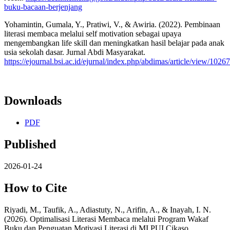
buku-bacaan-berjenjang
Yohamintin, Gumala, Y., Pratiwi, V., & Awiria. (2022). Pembinaan
literasi membaca melalui self motivation sebagai upaya
mengembangkan life skill dan meningkatkan hasil belajar pada anak
usia sekolah dasar. Jurnal Abdi Masyarakat.
https://ejournal.bsi.ac.id/ejurnal/index.php/abdimas/article/view/10267
Downloads
PDF
Published
2026-01-24
How to Cite
Riyadi, M., Taufik, A., Adiastuty, N., Arifin, A., & Inayah, I. N.
(2026). Optimalisasi Literasi Membaca melalui Program Wakaf
Buku dan Penguatan Motivasi Literasi di MI PUI Cikaso,