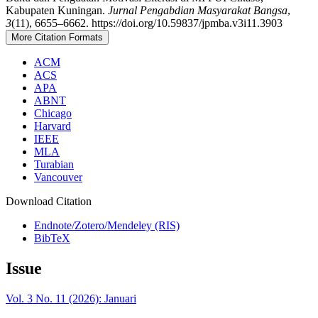
Kabupaten Kuningan.
Jurnal Pengabdian Masyarakat Bangsa
,
3
(11), 6655–6662. https://doi.org/10.59837/jpmba.v3i11.3903
More Citation Formats
ACM
ACS
APA
ABNT
Chicago
Harvard
IEEE
MLA
Turabian
Vancouver
Download Citation
Endnote/Zotero/Mendeley (RIS)
BibTeX
Issue
Vol. 3 No. 11 (2026): Januari