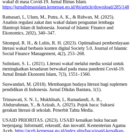
wakaf di masa Covid-19. Jurnal Bimas Islam.
https://jurnalbimasislam.kemenag.go.id/jbi/article/download/285/148
Ratnasari, I., Ulum, M., Putra, A. K., & Ridwan, M. (2025).
Analisis regulasi zakat dan wakaf dalam penguatan lembaga
filantropi Islam di Indonesia. Journal of Islamic Finance and
Ekonomics, 2(02), 340–347.
Sitompul, R. H., & Lubis, R. H. (2023). Optimalisasi pemberdayaan
literasi wakaf berbasis konten digital Society 5.0. Journal of Islamic
Social Finance Management, 4(2), 253–268.
Sulistiani, S. L. (2021). Literasi wakaf melalui media sosial untuk
meningkatkan kesadaran berwakaf pada masa pandemi Covid-19.
Jurnal Ilmiah Ekonomi Islam, 7(3), 1551–1560.
Suswandari, M. (2018). Membangun budaya literasi bagi suplemen
pendidikan di Indonesia. Jurnal Dikdas Bantara, 1(1).
Trisnawati, S. N. I., Mukhlisah, I., Ramadandi, A. B.,
Abdurrahman, Y., & Azizah, A. (2025). Pojok baca: Suksesi
gerakan literasi di sekolah. Penerbit Tahta Media.
USAID PRIORITAS. (2023). USAID kenalkan buku bacaan
berjenjang: Informatif, rekreatif, dan inovatif. Kementerian Agama
Aceh.
https://aceh.kemenag.go.id/index.php/baca/usaid-kenalkan-