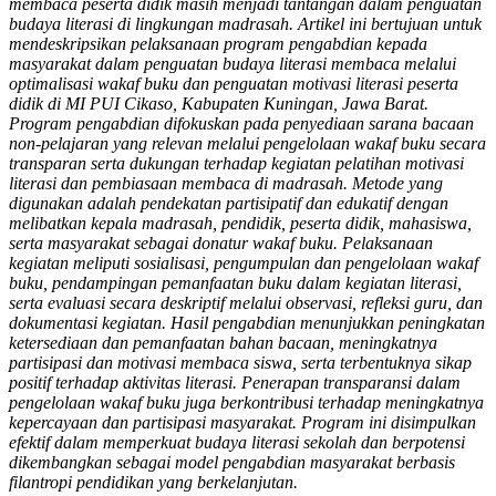
membaca peserta didik masih menjadi tantangan dalam penguatan
budaya literasi di lingkungan madrasah. Artikel ini bertujuan untuk
mendeskripsikan pelaksanaan program pengabdian kepada
masyarakat dalam penguatan budaya literasi membaca melalui
optimalisasi wakaf buku dan penguatan motivasi literasi peserta
didik di MI PUI Cikaso, Kabupaten Kuningan, Jawa Barat.
Program pengabdian difokuskan pada penyediaan sarana bacaan
non-pelajaran yang relevan melalui pengelolaan wakaf buku secara
transparan serta dukungan terhadap kegiatan pelatihan motivasi
literasi dan pembiasaan membaca di madrasah. Metode yang
digunakan adalah pendekatan partisipatif dan edukatif dengan
melibatkan kepala madrasah, pendidik, peserta didik, mahasiswa,
serta masyarakat sebagai donatur wakaf buku. Pelaksanaan
kegiatan meliputi sosialisasi, pengumpulan dan pengelolaan wakaf
buku, pendampingan pemanfaatan buku dalam kegiatan literasi,
serta evaluasi secara deskriptif melalui observasi, refleksi guru, dan
dokumentasi kegiatan. Hasil pengabdian menunjukkan peningkatan
ketersediaan dan pemanfaatan bahan bacaan, meningkatnya
partisipasi dan motivasi membaca siswa, serta terbentuknya sikap
positif terhadap aktivitas literasi. Penerapan transparansi dalam
pengelolaan wakaf buku juga berkontribusi terhadap meningkatnya
kepercayaan dan partisipasi masyarakat. Program ini disimpulkan
efektif dalam memperkuat budaya literasi sekolah dan berpotensi
dikembangkan sebagai model pengabdian masyarakat berbasis
filantropi pendidikan yang berkelanjutan.