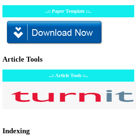
..:: Paper Template ::..
Article Tools
..:: Article Tools ::..
Indexing