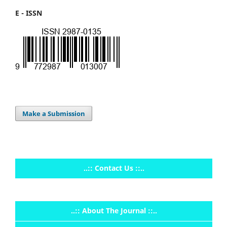
E - ISSN
Make a Submission
..:: Contact Us ::..
..:: About The Journal ::..