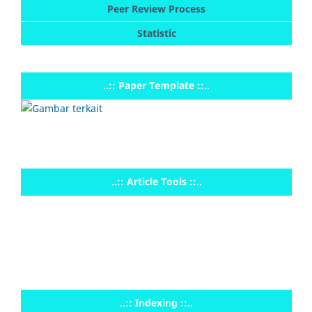
Peer Review Process
Statistic
..:: Paper Template ::..
..:: Article Tools ::..
..:: Indexing ::..