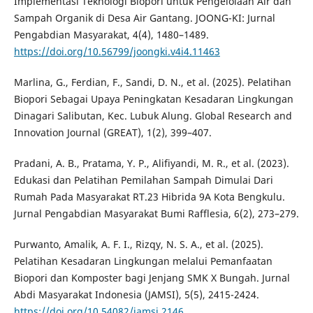
Implementasi Teknologi Biopori untuk Pengelolaan Air dan
Sampah Organik di Desa Air Gantang. JOONG-KI: Jurnal
Pengabdian Masyarakat, 4(4), 1480–1489.
https://doi.org/10.56799/joongki.v4i4.11463
Marlina, G., Ferdian, F., Sandi, D. N., et al. (2025). Pelatihan
Biopori Sebagai Upaya Peningkatan Kesadaran Lingkungan
Dinagari Salibutan, Kec. Lubuk Alung. Global Research and
Innovation Journal (GREAT), 1(2), 399–407.
Pradani, A. B., Pratama, Y. P., Alifiyandi, M. R., et al. (2023).
Edukasi dan Pelatihan Pemilahan Sampah Dimulai Dari
Rumah Pada Masyarakat RT.23 Hibrida 9A Kota Bengkulu.
Jurnal Pengabdian Masyarakat Bumi Rafflesia, 6(2), 273–279.
Purwanto, Amalik, A. F. I., Rizqy, N. S. A., et al. (2025).
Pelatihan Kesadaran Lingkungan melalui Pemanfaatan
Biopori dan Komposter bagi Jenjang SMK X Bungah. Jurnal
Abdi Masyarakat Indonesia (JAMSI), 5(5), 2415-2424.
https://doi.org/10.54082/jamsi.2146