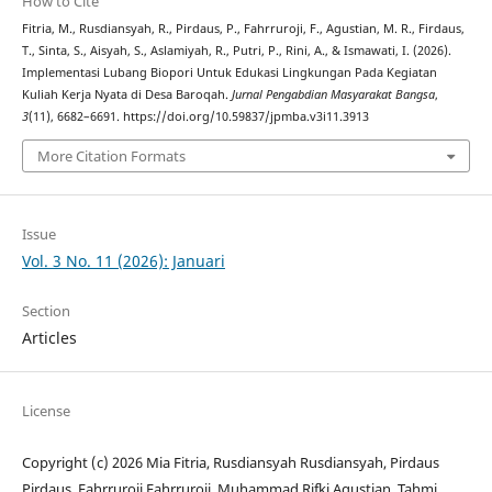
How to Cite
Fitria, M., Rusdiansyah, R., Pirdaus, P., Fahrruroji, F., Agustian, M. R., Firdaus,
T., Sinta, S., Aisyah, S., Aslamiyah, R., Putri, P., Rini, A., & Ismawati, I. (2026).
Implementasi Lubang Biopori Untuk Edukasi Lingkungan Pada Kegiatan
Kuliah Kerja Nyata di Desa Baroqah.
Jurnal Pengabdian Masyarakat Bangsa
,
3
(11), 6682–6691. https://doi.org/10.59837/jpmba.v3i11.3913
More Citation Formats
Issue
Vol. 3 No. 11 (2026): Januari
Section
Articles
License
Copyright (c) 2026 Mia Fitria, Rusdiansyah Rusdiansyah, Pirdaus
Pirdaus, Fahrruroji Fahrruroji, Muhammad Rifki Agustian, Tahmi