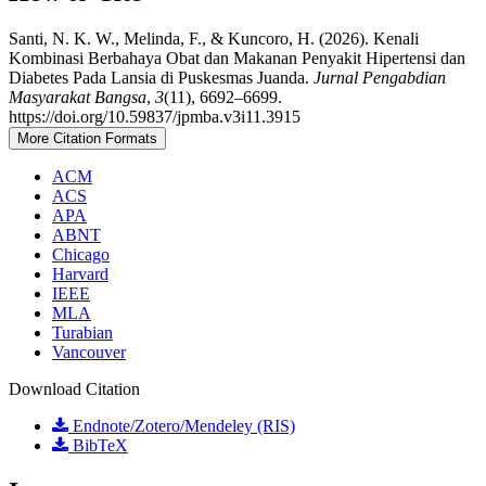
Santi, N. K. W., Melinda, F., & Kuncoro, H. (2026). Kenali
Kombinasi Berbahaya Obat dan Makanan Penyakit Hipertensi dan
Diabetes Pada Lansia di Puskesmas Juanda.
Jurnal Pengabdian
Masyarakat Bangsa
,
3
(11), 6692–6699.
https://doi.org/10.59837/jpmba.v3i11.3915
More Citation Formats
ACM
ACS
APA
ABNT
Chicago
Harvard
IEEE
MLA
Turabian
Vancouver
Download Citation
Endnote/Zotero/Mendeley (RIS)
BibTeX