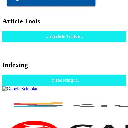
Article Tools
..:: Article Tools ::..
Indexing
..:: Indexing ::..