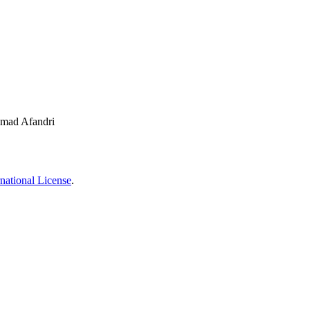
hmad Afandri
national License
.