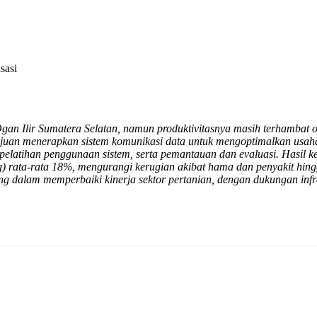
sasi
n Ilir Sumatera Selatan, namun produktivitasnya masih terhambat ole
ujuan menerapkan sistem komunikasi data untuk mengoptimalkan usaha
i, pelatihan penggunaan sistem, serta pemantauan dan evaluasi. Has
) rata-rata 18%, mengurangi kerugian akibat hama dan penyakit hin
ing dalam memperbaiki kinerja sektor pertanian, dengan dukungan inf