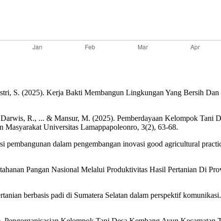
, & Astri, S. (2025). Kerja Bakti Membangun Lingkungan Yang Bersih D
., Darwis, R., ... & Mansur, M. (2025). Pemberdayaan Kelompok Tani 
an Masyarakat Universitas Lamappapoleonro, 3(2), 63-68.
si pembangunan dalam pengembangan inovasi good agricultural practic
tahanan Pangan Nasional Melalui Produktivitas Hasil Pertanian Di Prov
pertanian berbasis padi di Sumatera Selatan dalam perspektif komunika
(2025). Pengorganisasian Kelompok Tani Desa Kembang Ayun Kecamatan 