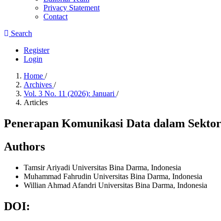
Privacy Statement
Contact
Search
Register
Login
Home
/
Archives
/
Vol. 3 No. 11 (2026): Januari
/
Articles
Penerapan Komunikasi Data dalam Sektor 
Authors
Tamsir Ariyadi
Universitas Bina Darma, Indonesia
Muhammad Fahrudin
Universitas Bina Darma, Indonesia
Willian Ahmad Afandri
Universitas Bina Darma, Indonesia
DOI: