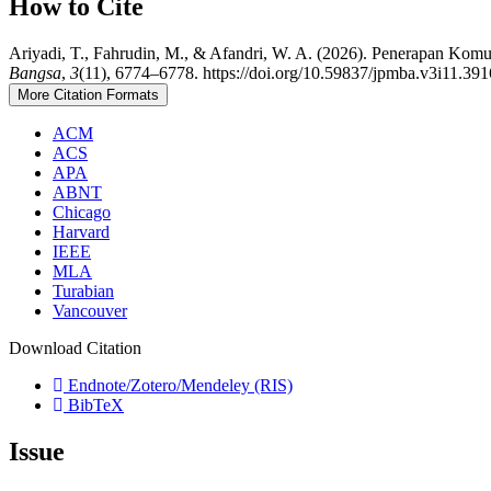
How to Cite
Ariyadi, T., Fahrudin, M., & Afandri, W. A. (2026). Penerapan Komu
Bangsa
,
3
(11), 6774–6778. https://doi.org/10.59837/jpmba.v3i11.391
More Citation Formats
ACM
ACS
APA
ABNT
Chicago
Harvard
IEEE
MLA
Turabian
Vancouver
Download Citation
Endnote/Zotero/Mendeley (RIS)
BibTeX
Issue