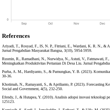
References
Ariyadi, T., Rosyad, F., IS, N. P., Fitriani, E., Wardani, K. R. N.
Jurnal Pengabdian Masyarakat Bangsa, 3(10), 5954-5959.
Rusmin, R., Ramadhani, N., Nurwidya, N., Astuti, V., Fatmawati, F
Meningkatkan Produktivitas Pertanian Di Desa Liu. Jurnal Pengabdi
Purba, A. M., Hardiyanto, S., & Pamungkas, Y. B. (2023). Komunika
30-36.
Khotimah, N., Ramayanti, S., & Aprilianto, P. (2023). Forecasting Ke
Social and Government, 4(5), 232-250.
Efendy, J., & Hutapea, Y. (2010). Analisis adopsi inovasi teknologi 
125123.
Kurniasih, S., Sardi, I., Jamaluddin, J., Fathoni, Z., & Ulfa, M. 