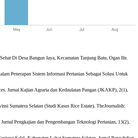
an Sehat Di Desa Bangun Jaya, Kecamatan Tanjung Batu, Ogan Ilir.
Dalam Penerapan Sistem Informasi Pertanian Sebagai Solusi Untuk
es. Jurnal Kajian Agraria dan Kedaulatan Pangan (JKAKP), 2(1),
insi Sumatera Selatan (Studi Kasus Rice Estate). TheJournalish:
si. Jurnal Pengkajian dan Pengembangan Teknologi Pertanian, 13(2),
Tanjung Sakti, Kabupaten Lahat Sumatera Selatan. Jurnal Pengabdian