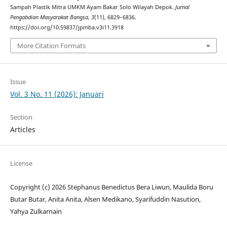
Sampah Plastik Mitra UMKM Ayam Bakar Solo Wilayah Depok.
Jurnal
Pengabdian Masyarakat Bangsa
,
3
(11), 6829–6836.
https://doi.org/10.59837/jpmba.v3i11.3918
More Citation Formats
Issue
Vol. 3 No. 11 (2026): Januari
Section
Articles
License
Copyright (c) 2026 Stephanus Benedictus Bera Liwun, Maulida Boru
Butar Butar, Anita Anita, Alsen Medikano, Syarifuddin Nasution,
Yahya Zulkarnain