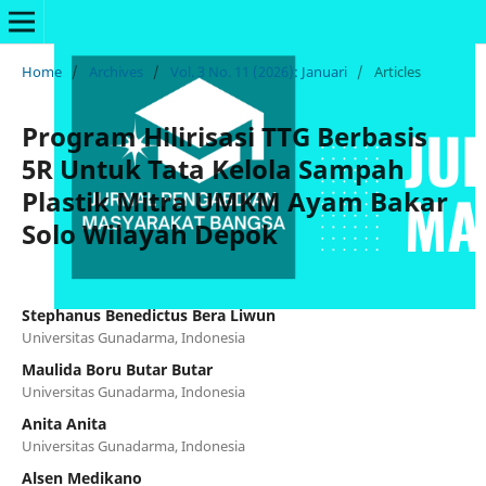
Home
/
Archives
/
Vol. 3 No. 11 (2026): Januari
/
Articles
Program Hilirisasi TTG Berbasis
5R Untuk Tata Kelola Sampah
Plastik Mitra UMKM Ayam Bakar
Solo Wilayah Depok
Stephanus Benedictus Bera Liwun
Universitas Gunadarma, Indonesia
Maulida Boru Butar Butar
Universitas Gunadarma, Indonesia
Anita Anita
Universitas Gunadarma, Indonesia
Alsen Medikano