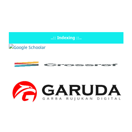
..:: Indexing ::..