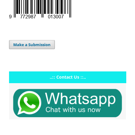
Make a Submission
..:: Contact Us ::..