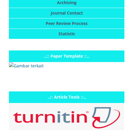
Archiving
Journal Contact
Peer Review Process
Statistic
..:: Paper Template ::..
..:: Article Tools ::..