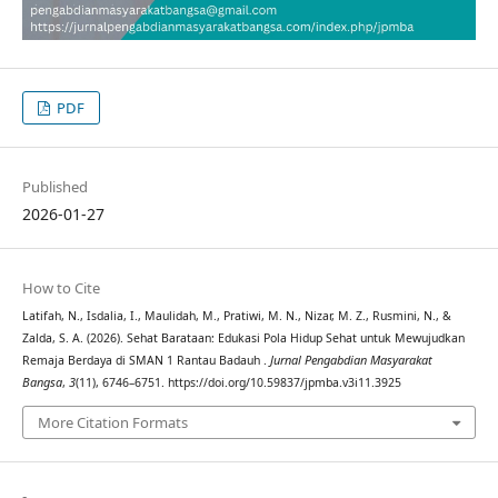
PDF
Published
2026-01-27
How to Cite
Latifah, N., Isdalia, I., Maulidah, M., Pratiwi, M. N., Nizar, M. Z., Rusmini, N., &
Zalda, S. A. (2026). Sehat Barataan: Edukasi Pola Hidup Sehat untuk Mewujudkan
Remaja Berdaya di SMAN 1 Rantau Badauh .
Jurnal Pengabdian Masyarakat
Bangsa
,
3
(11), 6746–6751. https://doi.org/10.59837/jpmba.v3i11.3925
More Citation Formats