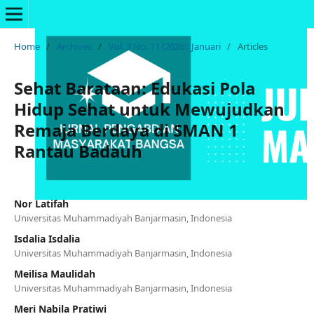
Home
/
Archives
/
Vol. 3 No. 11 (2026): Januari
/
Articles
Sehat Barataan: Edukasi Pola
Hidup Sehat untuk Mewujudkan
Remaja Berdaya di SMAN 1
Rantau Badauh
Nor Latifah
Universitas Muhammadiyah Banjarmasin, Indonesia
Isdalia Isdalia
Universitas Muhammadiyah Banjarmasin, Indonesia
Meilisa Maulidah
Universitas Muhammadiyah Banjarmasin, Indonesia
Meri Nabila Pratiwi