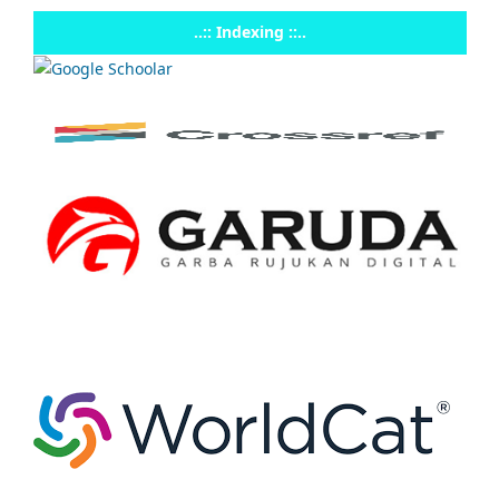
..:: Indexing ::..