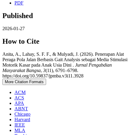
PDF
Published
2026-01-27
How to Cite
Anita, A., Lahay, S. F. F., & Mulyadi, J. (2026). Penerapan Alat
Peraga Pola Jalan Berbasis Gait Analysis sebagai Media Stimulasi
Motorik Kasar pada Anak Usia Dini .
Jurnal Pengabdian
Masyarakat Bangsa
,
3
(11), 6791–6798.
https://doi.org/10.59837/jpmba.v3i11.3928
More Citation Formats
ACM
ACS
APA
ABNT
Chicago
Harvard
IEEE
MLA