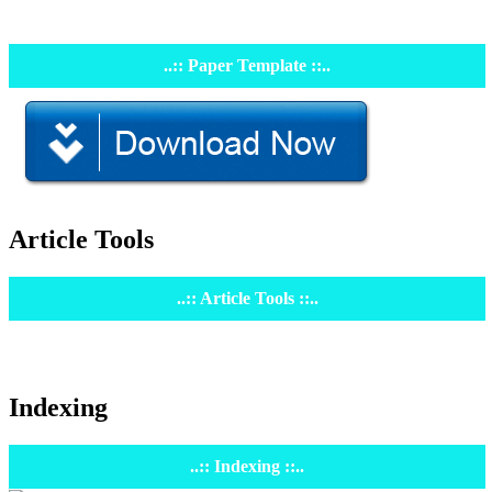
..:: Paper Template ::..
Article Tools
..:: Article Tools ::..
Indexing
..:: Indexing ::..