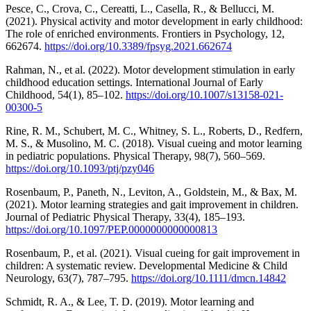
Pesce, C., Crova, C., Cereatti, L., Casella, R., & Bellucci, M.
(2021). Physical activity and motor development in early childhood:
The role of enriched environments. Frontiers in Psychology, 12,
662674.
https://doi.org/10.3389/fpsyg.2021.662674
Rahman, N., et al. (2022). Motor development stimulation in early
childhood education settings. International Journal of Early
Childhood, 54(1), 85–102.
https://doi.org/10.1007/s13158-021-
00300-5
Rine, R. M., Schubert, M. C., Whitney, S. L., Roberts, D., Redfern,
M. S., & Musolino, M. C. (2018). Visual cueing and motor learning
in pediatric populations. Physical Therapy, 98(7), 560–569.
https://doi.org/10.1093/ptj/pzy046
Rosenbaum, P., Paneth, N., Leviton, A., Goldstein, M., & Bax, M.
(2021). Motor learning strategies and gait improvement in children.
Journal of Pediatric Physical Therapy, 33(4), 185–193.
https://doi.org/10.1097/PEP.0000000000000813
Rosenbaum, P., et al. (2021). Visual cueing for gait improvement in
children: A systematic review. Developmental Medicine & Child
Neurology, 63(7), 787–795.
https://doi.org/10.1111/dmcn.14842
Schmidt, R. A., & Lee, T. D. (2019). Motor learning and