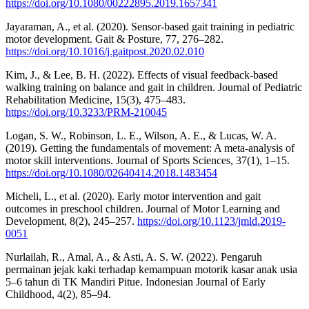
https://doi.org/10.1080/00222895.2019.1657341
Jayaraman, A., et al. (2020). Sensor-based gait training in pediatric
motor development. Gait & Posture, 77, 276–282.
https://doi.org/10.1016/j.gaitpost.2020.02.010
Kim, J., & Lee, B. H. (2022). Effects of visual feedback-based
walking training on balance and gait in children. Journal of Pediatric
Rehabilitation Medicine, 15(3), 475–483.
https://doi.org/10.3233/PRM-210045
Logan, S. W., Robinson, L. E., Wilson, A. E., & Lucas, W. A.
(2019). Getting the fundamentals of movement: A meta-analysis of
motor skill interventions. Journal of Sports Sciences, 37(1), 1–15.
https://doi.org/10.1080/02640414.2018.1483454
Micheli, L., et al. (2020). Early motor intervention and gait
outcomes in preschool children. Journal of Motor Learning and
Development, 8(2), 245–257.
https://doi.org/10.1123/jmld.2019-
0051
Nurlailah, R., Amal, A., & Asti, A. S. W. (2022). Pengaruh
permainan jejak kaki terhadap kemampuan motorik kasar anak usia
5–6 tahun di TK Mandiri Pitue. Indonesian Journal of Early
Childhood, 4(2), 85–94.