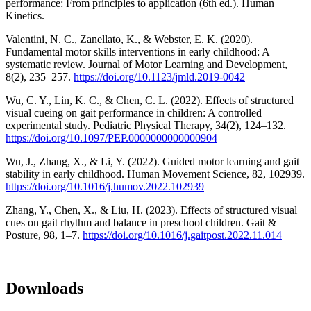
performance: From principles to application (6th ed.). Human
Kinetics.
Valentini, N. C., Zanellato, K., & Webster, E. K. (2020).
Fundamental motor skills interventions in early childhood: A
systematic review. Journal of Motor Learning and Development,
8(2), 235–257.
https://doi.org/10.1123/jmld.2019-0042
Wu, C. Y., Lin, K. C., & Chen, C. L. (2022). Effects of structured
visual cueing on gait performance in children: A controlled
experimental study. Pediatric Physical Therapy, 34(2), 124–132.
https://doi.org/10.1097/PEP.0000000000000904
Wu, J., Zhang, X., & Li, Y. (2022). Guided motor learning and gait
stability in early childhood. Human Movement Science, 82, 102939.
https://doi.org/10.1016/j.humov.2022.102939
Zhang, Y., Chen, X., & Liu, H. (2023). Effects of structured visual
cues on gait rhythm and balance in preschool children. Gait &
Posture, 98, 1–7.
https://doi.org/10.1016/j.gaitpost.2022.11.014
Downloads