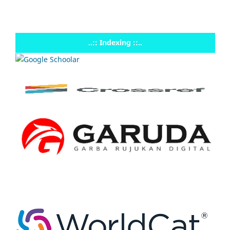
..:: Indexing ::..