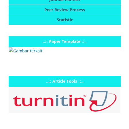
Peer Review Process
Statistic
..:: Paper Template ::..
..:: Article Tools ::..