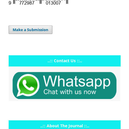
Make a Submission
..:: Contact Us ::..
..:: About The Journal ::..