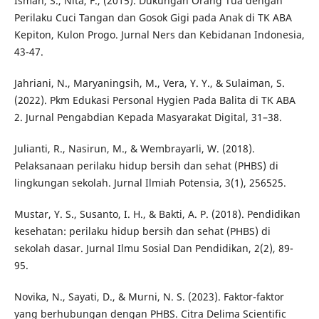
Isman, S., Nita, F., (2015). Dukungan Orang Tua dengan
Perilaku Cuci Tangan dan Gosok Gigi pada Anak di TK ABA
Kepiton, Kulon Progo. Jurnal Ners dan Kebidanan Indonesia,
43-47.
Jahriani, N., Maryaningsih, M., Vera, Y. Y., & Sulaiman, S.
(2022). Pkm Edukasi Personal Hygien Pada Balita di TK ABA
2. Jurnal Pengabdian Kepada Masyarakat Digital, 31–38.
Julianti, R., Nasirun, M., & Wembrayarli, W. (2018).
Pelaksanaan perilaku hidup bersih dan sehat (PHBS) di
lingkungan sekolah. Jurnal Ilmiah Potensia, 3(1), 256525.
Mustar, Y. S., Susanto, I. H., & Bakti, A. P. (2018). Pendidikan
kesehatan: perilaku hidup bersih dan sehat (PHBS) di
sekolah dasar. Jurnal Ilmu Sosial Dan Pendidikan, 2(2), 89-
95.
Novika, N., Sayati, D., & Murni, N. S. (2023). Faktor-faktor
yang berhubungan dengan PHBS. Citra Delima Scientific