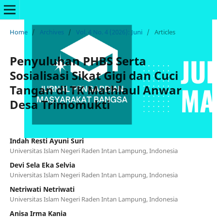
Home
/
Archives
/
Vol. 4 No. 4 (2026): Juni
/
Articles
Penyuluhan PHBS Serta
Sosialisasi Sikat Gigi dan Cuci
Tangan di TK Mathlaul Anwar
Desa Trimomukti
Indah Resti Ayuni Suri
Universitas Islam Negeri Raden Intan Lampung, Indonesia
Devi Sela Eka Selvia
Universitas Islam Negeri Raden Intan Lampung, Indonesia
Netriwati Netriwati
Universitas Islam Negeri Raden Intan Lampung, Indonesia
Anisa Irma Kania