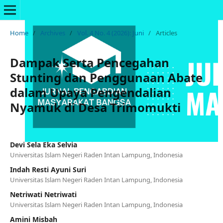
Home
/
Archives
/
Vol. 4 No. 4 (2026): Juni
/
Articles
Dampak Serta Pencegahan
Stunting dan Penggunaan Abate
dalam Upaya Pengendalian
Nyamuk di Desa Trimomukti
Devi Sela Eka Selvia
Universitas Islam Negeri Raden Intan Lampung, Indonesia
Indah Resti Ayuni Suri
Universitas Islam Negeri Raden Intan Lampung, Indonesia
Netriwati Netriwati
Universitas Islam Negeri Raden Intan Lampung, Indonesia
Amini Misbah