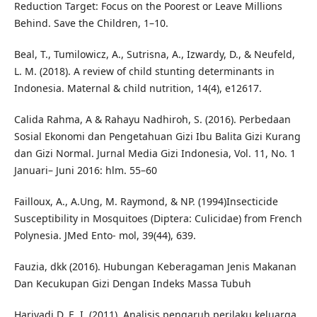
Reduction Target: Focus on the Poorest or Leave Millions
Behind. Save the Children, 1–10.
Beal, T., Tumilowicz, A., Sutrisna, A., Izwardy, D., & Neufeld,
L. M. (2018). A review of child stunting determinants in
Indonesia. Maternal & child nutrition, 14(4), e12617.
Calida Rahma, A & Rahayu Nadhiroh, S. (2016). Perbedaan
Sosial Ekonomi dan Pengetahuan Gizi Ibu Balita Gizi Kurang
dan Gizi Normal. Jurnal Media Gizi Indonesia, Vol. 11, No. 1
Januari– Juni 2016: hlm. 55–60
Failloux, A., A.Ung, M. Raymond, & NP. (1994)Insecticide
Susceptibility in Mosquitoes (Diptera: Culicidae) from French
Polynesia. JMed Ento- mol, 39(44), 639.
Fauzia, dkk (2016). Hubungan Keberagaman Jenis Makanan
Dan Kecukupan Gizi Dengan Indeks Massa Tubuh
Hariyadi D, E. I. (2011). Analisis pengaruh perilaku keluarga