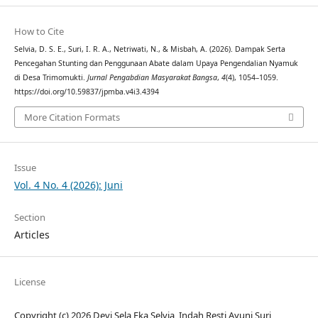
How to Cite
Selvia, D. S. E., Suri, I. R. A., Netriwati, N., & Misbah, A. (2026). Dampak Serta
Pencegahan Stunting dan Penggunaan Abate dalam Upaya Pengendalian Nyamuk
di Desa Trimomukti.
Jurnal Pengabdian Masyarakat Bangsa
,
4
(4), 1054–1059.
https://doi.org/10.59837/jpmba.v4i3.4394
More Citation Formats
Issue
Vol. 4 No. 4 (2026): Juni
Section
Articles
License
Copyright (c) 2026 Devi Sela Eka Selvia, Indah Resti Ayuni Suri,