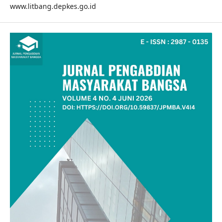
www.litbang.depkes.go.id