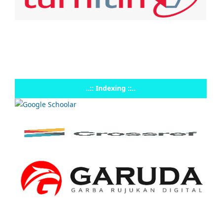
..:: Indexing ::..