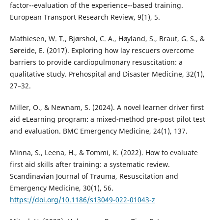
factor--evaluation of the experience--based training.
European Transport Research Review, 9(1), 5.
Mathiesen, W. T., Bjørshol, C. A., Høyland, S., Braut, G. S., &
Søreide, E. (2017). Exploring how lay rescuers overcome
barriers to provide cardiopulmonary resuscitation: a
qualitative study. Prehospital and Disaster Medicine, 32(1),
27–32.
Miller, O., & Newnam, S. (2024). A novel learner driver first
aid eLearning program: a mixed-method pre-post pilot test
and evaluation. BMC Emergency Medicine, 24(1), 137.
Minna, S., Leena, H., & Tommi, K. (2022). How to evaluate
first aid skills after training: a systematic review.
Scandinavian Journal of Trauma, Resuscitation and
Emergency Medicine, 30(1), 56.
https://doi.org/10.1186/s13049-022-01043-z