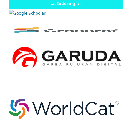
..:: Indexing ::..