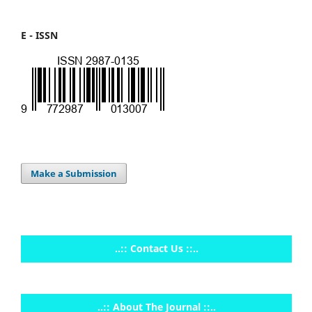
E - ISSN
Make a Submission
..:: Contact Us ::..
..:: About The Journal ::..