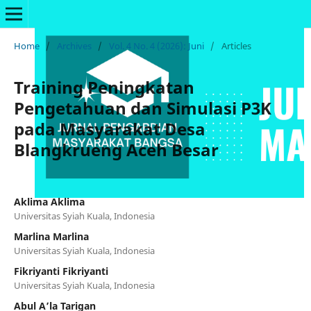
Home
/
Archives
/
Vol. 4 No. 4 (2026): Juni
/
Articles
Training Peningkatan
Pengetahuan dan Simulasi P3K
pada Masyarakat Desa
Blangkrueng Aceh Besar
Aklima Aklima
Universitas Syiah Kuala, Indonesia
Marlina Marlina
Universitas Syiah Kuala, Indonesia
Fikriyanti Fikriyanti
Universitas Syiah Kuala, Indonesia
Abul A’la Tarigan