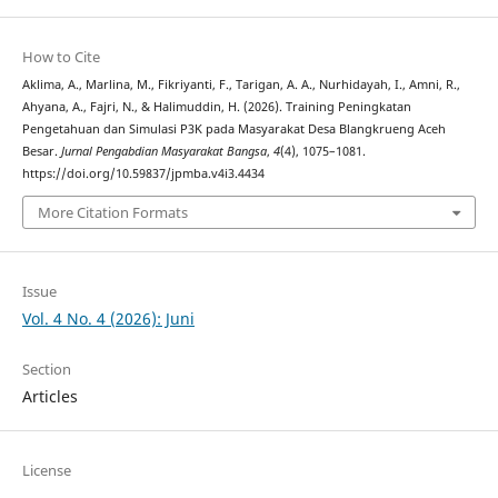
How to Cite
Aklima, A., Marlina, M., Fikriyanti, F., Tarigan, A. A., Nurhidayah, I., Amni, R.,
Ahyana, A., Fajri, N., & Halimuddin, H. (2026). Training Peningkatan
Pengetahuan dan Simulasi P3K pada Masyarakat Desa Blangkrueng Aceh
Besar.
Jurnal Pengabdian Masyarakat Bangsa
,
4
(4), 1075–1081.
https://doi.org/10.59837/jpmba.v4i3.4434
More Citation Formats
Issue
Vol. 4 No. 4 (2026): Juni
Section
Articles
License