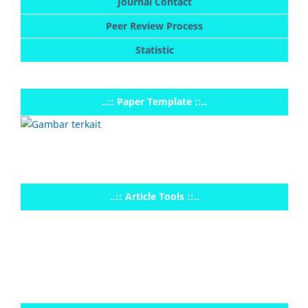
Journal Contact
Peer Review Process
Statistic
..:: Paper Template ::..
..:: Article Tools ::..