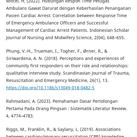
Mitcel, H. (2022). Hubungan Respon Time Petugas
Ambulans Gawat Darurat dengan Keberhasilan Penanganan
Pasien Cardiac Arrest: Correlation between Response Time
of Emergency Ambulance Officers and Successful
Management of Cardiac Arrest Patients. Indonesian Scholar
Journal of Nursing and Midwifery Science, 2(04), 648–655.
Phung, V.-H., Trueman, I., Togher, F., Ørner, R., &
Siriwardena, A. N. (2018). Perceptions and experiences of
community first responders on their role and relationships:
qualitative interview study. Scandinavian Journal of Trauma,
Resuscitation and Emergency Medicine, 26(1), 13.
https://doi.org/10.1186/s13049-018-0482-5
Rahmadani, A. (2023). Pemahaman Dasar Pertolongan
Pertama Pada Orang Pingsan : Sistematik Literatur Review.
4, 4774–4783.
Riggs, M., Franklin, R., & Saylany, L. (2019). Associations
between cardiopulmonary resuscitation (CPR) knowledge,