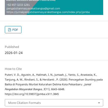
PDF
Published
2026-01-24
How to Cite
Puteri, V. D., Agustin, A., Halimah, I. N., Jumaah, J., Yanto, S., Anastasia, K.,
Tanjung, A. W., Rindiani, S., & Herdianti , P. (2026). Pencegahan Stunting pada
Balita di Posyandu Murbei Kelurahan Delima Kota Pekanbaru .
Jurnal
Pengabdian Masyarakat Bangsa
,
3
(11), 6643–6648.
https://doi.org/10.59837/jpmba.v3i11.3845
More Citation Formats