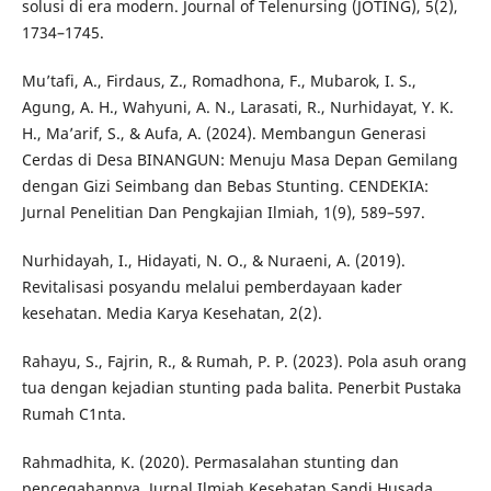
solusi di era modern. Journal of Telenursing (JOTING), 5(2),
1734–1745.
Mu’tafi, A., Firdaus, Z., Romadhona, F., Mubarok, I. S.,
Agung, A. H., Wahyuni, A. N., Larasati, R., Nurhidayat, Y. K.
H., Ma’arif, S., & Aufa, A. (2024). Membangun Generasi
Cerdas di Desa BINANGUN: Menuju Masa Depan Gemilang
dengan Gizi Seimbang dan Bebas Stunting. CENDEKIA:
Jurnal Penelitian Dan Pengkajian Ilmiah, 1(9), 589–597.
Nurhidayah, I., Hidayati, N. O., & Nuraeni, A. (2019).
Revitalisasi posyandu melalui pemberdayaan kader
kesehatan. Media Karya Kesehatan, 2(2).
Rahayu, S., Fajrin, R., & Rumah, P. P. (2023). Pola asuh orang
tua dengan kejadian stunting pada balita. Penerbit Pustaka
Rumah C1nta.
Rahmadhita, K. (2020). Permasalahan stunting dan
pencegahannya. Jurnal Ilmiah Kesehatan Sandi Husada,