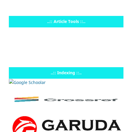
..:: Article Tools ::..
..:: Indexing ::..